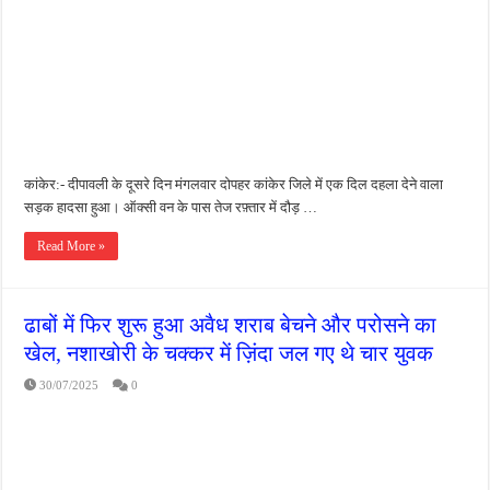
जन सहयोग और पूर्व सैनिकों ने चलाया दूध नदी स्वच्छता अभियान, भारी मात्रा में कचरा हटाया
अंतरराष्ट्रीय जैव विविधता दिवस पर पर्यावरण संरक्षण का संदेश, कांकेर में जागरूकता कार्यक्रम आ
चिल्ड्रन्स पार्क के जीर्णोद्धार के लिए आगे आई ‘जन सहयोग’, स्वच्छता अभियान से बदली तस्वीर
कांकेर:- दीपावली के दूसरे दिन मंगलवार दोपहर कांकेर जिले में एक दिल दहला देने वाला
सड़क हादसा हुआ। ऑक्सी वन के पास तेज रफ़्तार में दौड़ …
Read More »
ढाबों में फिर शुरू हुआ अवैध शराब बेचने और परोसने का
खेल, नशाखोरी के चक्कर में ज़िंदा जल गए थे चार युवक
30/07/2025
0