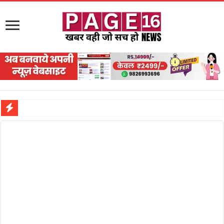
नरहरपुर इलाके में सक्रिय हुआ लाखों का जुए का नेटवर्क?
सड़क पर घिसट रहे दिव्यांग वृद्ध को मिला सहारा,
गृहमंत्री विजय शर्मा ने समाजसेवी अजय पप्पू मोटवानी को दी जन्मदिन की शुभकामनाएं
रानी दुर्गावती बलिदान दिवस पर शिवसेना ने किया नमन, संघर्ष और राष्ट्रसेवा का लिया संकल्प
तालाब में डूबने से युवक की मौत, गहरीकरण कार्य के बीच सुरक्षा इंतजामों पर उठे सवाल
राम मंदिर की गरिमा और पारदर्शिता को लेकर शिवसेना उठाई आवाज, निष्पक्ष जांच की मांग
मासूम बच्ची की मौत के बाद पखांजूर में बवाल, अस्पताल में तोड़फोड़ और स्टेट हाईवे जाम