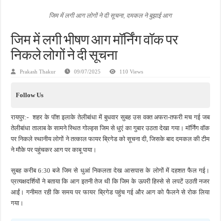
जन सहयोग और पूर्व सैनिकों ने चलाया दूध नदी स्वच्छता अभियान, भारी मात्रा में कचरा हटाया
जिम में लगी आग लोगों ने दी सूचना, दमकल ने बुझाई आग
अंतरराष्ट्रीय जैव विविधता दिवस पर पर्यावरण संरक्षण का संदेश, कांकेर में जागरूकता कार्यक्रम आ
जिम में लगी भीषण आग मॉर्निंग वॉक पर
चिल्ड्रन्स पार्क के जीर्णोद्धार के लिए आगे आई ‘जन सहयोग’, स्वच्छता अभियान से बदली तस्वीर
निकले लोगों ने दी सूचना
Prakash Thakur
09/07/2025
110 Views
Follow Us
रायपुर:- शहर के पॉश इलाके तेलीबांधा में बुधवार सुबह उस वक्त अफरा-तफरी मच गई जब
तेलीबांधा तालाब के सामने स्थित गोल्ड्स जिम से धुएं का गुबार उठता देखा गया। मॉर्निंग वॉक
पर निकले स्थानीय लोगों ने तत्काल फायर ब्रिगेड को सूचना दी, जिसके बाद दमकल की टीम
ने मौके पर पहुंचकर आग पर काबू पाया।
सुबह करीब 6:30 बजे जिम से धुआं निकलता देख आसपास के लोगों में दहशत फैल गई।
प्रत्यक्षदर्शियों ने बताया कि आग इतनी तेज थी कि जिम के ऊपरी हिस्से से लपटें उठती नजर
आईं। गनीमत रही कि समय पर फायर ब्रिगेड पहुंच गई और आग को फैलने से रोक लिया
गया।