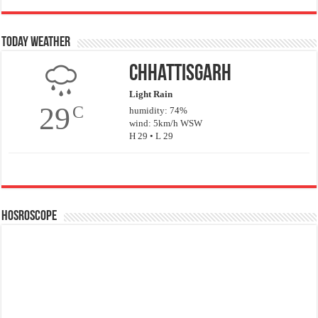
Today Weather
Chhattisgarh
Light Rain
29
C
humidity: 74%
wind: 5km/h WSW
H 29 • L 29
Hosroscope