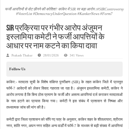
जन सहयोग और पूर्व सैनिकों ने चलाया दूध नदी स्वच्छता अभियान, भारी मात्रा में कचरा हटाया
फर्जी आपत्तियों से वोट छीनने की कोशिश? कांकेर में SIR पर बड़ा आरोप।#SIRControversy
#VoterList #DemocracyUnderQuestion #KankerNews #Form7
अंतरराष्ट्रीय जैव विविधता दिवस पर पर्यावरण संरक्षण का संदेश, कांकेर में जागरूकता कार्यक्रम आ
चिल्ड्रन्स पार्क के जीर्णोद्धार के लिए आगे आई ‘जन सहयोग’, स्वच्छता अभियान से बदली तस्वीर
SIR प्रक्रिया पर गंभीर आरोप अंजुमन
इस्लामिया कमेटी ने फर्जी आपत्तियों के
आधार पर नाम कटने का किया दावा
Prakash Thakur
28/01/2026
341 Views
Follow Us
कांकेर:- मतदाता सूची के विशेष संक्षिप्त पुनरीक्षण (SIR) के तहत कांकेर जिले में प्रस्तुत
फॉर्म-7 आवेदनों को लेकर विवाद गहराता जा रहा है। अंजुमन इस्लामिया कमेटी, कांकेर ने
आरोप लगाया है कि बिना ठोस प्रमाण के फर्जी और असत्य आपत्तियां दर्ज कराकर मतदाताओं
के नाम हटाने का प्रयास किया गया। कमेटी ने इस संबंध में प्रशासन से निष्पक्ष और
तथ्यात्मक जांच की मांग की है।
कमेटी द्वारा जिला प्रशासन को सौंपे गए पत्र के अनुसार, कांकेर शहर के शीतलापारा, श्रीराम
नगर, शांति नगर, अघन नगर सहित अन्य वार्डों में फॉर्म-7 के माध्यम से बड़ी संख्या में आपत्तियां