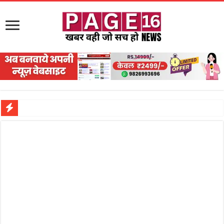
नरहरपुर इलाके में सक्रिय हुआ लाखों का जुए का नेटवर्क?
सड़क पर घिसट रहे दिव्यांग वृद्ध को मिला सहारा,
गृहमंत्री विजय शर्मा ने समाजसेवी अजय पप्पू मोटवानी को दी जन्मदिन की शुभकामनाएं
रानी दुर्गावती बलिदान दिवस पर शिवसेना ने किया नमन, संघर्ष और राष्ट्रसेवा का लिया संकल्प
तालाब में डूबने से युवक की मौत, गहरीकरण कार्य के बीच सुरक्षा इंतजामों पर उठे सवाल
राम मंदिर की गरिमा और पारदर्शिता को लेकर शिवसेना उठाई आवाज, निष्पक्ष जांच की मांग
मासूम बच्ची की मौत के बाद पखांजूर में बवाल, अस्पताल में तोड़फोड़ और स्टेट हाईवे जाम