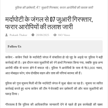
मासूम बच्ची की मौत के बाद पखांजूर में बवाल, अस्पताल में तोड़फोड़ और स्टेट हाईवे जाम
पुलिस की छापेमारी, में 7 जुआरी गिरफ्तार, फरार आरोपियों की तलाश जारी
जन सहयोग और पूर्व सैनिकों ने चलाया दूध नदी स्वच्छता अभियान, भारी मात्रा में कचरा हटाया
मर्दापोटी के जंगल से 07 जुआरी गिरफ्तार,
अंतरराष्ट्रीय जैव विविधता दिवस पर पर्यावरण संरक्षण का संदेश, कांकेर में जागरूकता कार्यक्रम आ
फरार आरोपियों की तलाश जारी
Prakash Thakur
20/06/2025
843 Views
Follow Us
कांकेर:- कांकेर जिले के मर्दापोटी जंगल में संचालित हो रहे जुए के अड्डे पर पुलिस ने बड़ी
कार्रवाई की है। इस दौरान सात जुआरियों को रंगे हाथों गिरफ्तार किया गया, जबकि कुछ अन्य
आरोपी मौके से फरार होने में सफल रहे। पुलिस ने आरोपियों के पास से ₹83,000 नकद,
आठ मोबाइल फोन, पांच दोपहिया वाहन और ताश की पत्तियां बरामद की हैं।
पुलिस को गुप्त सूचना मिली थी कि मर्दापोटी जंगल में जुआ खेला जा रहा है। सूचना पर त्वरित
कार्रवाई करते हुए थाना कांकेर की टीम ने घेराबंदी कर छापेमारी की और सात जुआरियों को
पकड़ लिया।
गौरतलब है कि पुलिस की आधिकारिक जानकारी देने से पहले ही इस कार्यवाही की खबर