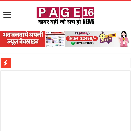
मुक्तिधाम से कब्रिस्तान तक हरियाली का संदेश,
नरहरपुर इलाके में सक्रिय हुआ लाखों का जुए का नेटवर्क?
सड़क पर घिसट रहे दिव्यांग वृद्ध को मिला सहारा,
गृहमंत्री विजय शर्मा ने समाजसेवी अजय पप्पू मोटवानी को दी जन्मदिन की शुभकामनाएं
रानी दुर्गावती बलिदान दिवस पर शिवसेना ने किया नमन, संघर्ष और राष्ट्रसेवा का लिया संकल्प
तालाब में डूबने से युवक की मौत, गहरीकरण कार्य के बीच सुरक्षा इंतजामों पर उठे सवाल
राम मंदिर की गरिमा और पारदर्शिता को लेकर शिवसेना उठाई आवाज, निष्पक्ष जांच की मांग