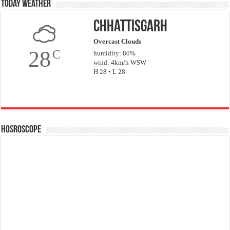
Today Weather
Chhattisgarh
Overcast Clouds
28
C
humidity: 80%
wind: 4km/h WSW
H 28 • L 28
Hosroscope