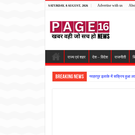
Advertise with us
Abo
SATURDAY, 8 AUGUST, 2026
राज्य एवं शहर
देश – विदेश
राजनीती
ब
Breaking News
नरहरपुर इलाके में सक्रिय हुआ ला
सड़क पर घिसट रहे दिव्यांग वृद्ध क
गृहमंत्री विजय शर्मा ने समाजसेवी
रानी दुर्गावती बलिदान दिवस पर शि
तालाब में डूबने से युवक की मौत, ग
राम मंदिर की गरिमा और पारदर्शित
मासूम बच्ची की मौत के बाद पखांजूर