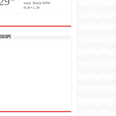
29
wind: 5km/h WSW
H 29 • L 29
oscope