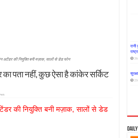
या दूध नदी स्वच्छता अभियान, भारी मात्रा में कचरा हटाया
र पर्यावरण संरक्षण का संदेश, कांकेर में जागरूकता कार्यक्रम आयोजित
के लिए आगे आई ‘जन सहयोग’, स्वच्छता अभियान से बदली तस्वीर
रानी 
राष्ट
26
ोन अटेंडर की नियुक्ति बनी मज़ाक, सालों से डेड फोन
का पता नहीं, कुछ ऐसा है कांकेर सर्किट
सुरक्
23
ews
ेंडर की नियुक्ति बनी मज़ाक, सालों से डेड
Dail