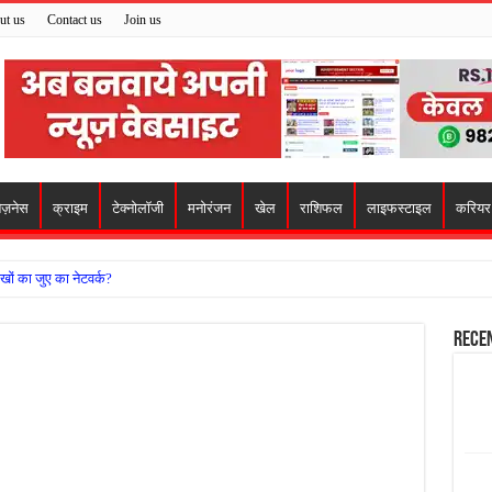
ut us
Contact us
Join us
िज़नेस
क्राइम
टेक्नोलॉजी
मनोरंजन
खेल
राशिफल
लाइफस्टाइल
करियर
खों का जुए का नेटवर्क?
ो मिला सहारा,
Rece
 अजय पप्पू मोटवानी को दी जन्मदिन की शुभकामनाएं
वसेना ने किया नमन, संघर्ष और राष्ट्रसेवा का लिया संकल्प
हरीकरण कार्य के बीच सुरक्षा इंतजामों पर उठे सवाल
ा को लेकर शिवसेना उठाई आवाज, निष्पक्ष जांच की मांग
 में बवाल, अस्पताल में तोड़फोड़ और स्टेट हाईवे जाम