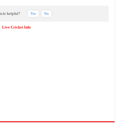
ticle helpful?
Yes
No
Live Cricket Info