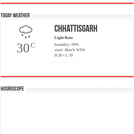
Today Weather
Chhattisgarh
Light Rain
30
C
humidity: 69%
wind: 4km/h WSW
H 30 • L 30
Hosroscope