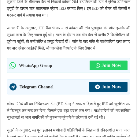
सुकमा जिले के भीमाराम कैंप से निकली कोबरा 204 बटालियन की टीम ने एरिया डॉमिनेशन
ड्यूटी के दौरान चार खतरनाक प्रेशर IED बरामद किए। इन IED को बीयर की बोतलों में
भरकर मार्ग में लगाया गया था।
जानकारी के अनुसार, JTF कैंप भीमाराम से कोबरा की टीम पुसगुफा की ओर इलाके की
सुरक्षा जांच के लिए रवाना हुई थी। गश्त के दौरान जब टीम कैंप से करीब 2 किलोमीटर की
दूरी पर पहुंची, तो उन्हें संदिग्ध वस्तुएं दिखाई दीं। जांच के बाद मौके से माओवादियों द्वारा लगाए
गए चार प्रेशर आईईडी मिले, जो जानलेवा विस्फोट के लिए तैयार थे।
Join Now
WhatsApp Group
Join Now
Telegram Channel
कोबरा 204 की बम निष्क्रियता टीम (BD टीम) ने तत्परता दिखाते हुए IED को सुरक्षित रूप
से डिफ्यूज कर नष्ट कर दिया, जिससे एक बड़ा हादसा टल गया। माओवादियों की यह साजिश
सुरक्षाबलों या आम नागरिकों को नुकसान पहुंचाने के उद्देश्य से रची गई थी।
सूत्रों के अनुसार, यह पूरा इलाका माओवादी गतिविधियों के लिहाज से संवेदनशील माना जाता
है, जहां आए दिन सुरक्षाबलों को चुनौती मिलती रहती है। मगर, इस तरह की त्वरित कार्रवाई से