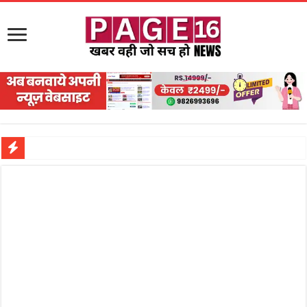
नरहरपुर इलाके में सक्रिय हुआ लाखों का जुए का नेटवर्क?
सड़क पर घिसट रहे दिव्यांग वृद्ध को मिला सहारा,
गृहमंत्री विजय शर्मा ने समाजसेवी अजय पप्पू मोटवानी को दी जन्मदिन की शुभकामनाएं
रानी दुर्गावती बलिदान दिवस पर शिवसेना ने किया नमन, संघर्ष और राष्ट्रसेवा का लिया संकल्प
तालाब में डूबने से युवक की मौत, गहरीकरण कार्य के बीच सुरक्षा इंतजामों पर उठे सवाल
राम मंदिर की गरिमा और पारदर्शिता को लेकर शिवसेना उठाई आवाज, निष्पक्ष जांच की मांग
मासूम बच्ची की मौत के बाद पखांजूर में बवाल, अस्पताल में तोड़फोड़ और स्टेट हाईवे जाम