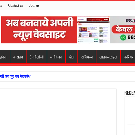
us
Contact us
Join us
ज़नेस
क्राइम
टेक्नोलॉजी
मनोरंजन
खेल
राशिफल
लाइफस्टाइल
करियर
खों का जुए का नेटवर्क?
ो मिला सहारा,
Rece
 अजय पप्पू मोटवानी को दी जन्मदिन की शुभकामनाएं
वसेना ने किया नमन, संघर्ष और राष्ट्रसेवा का लिया संकल्प
हरीकरण कार्य के बीच सुरक्षा इंतजामों पर उठे सवाल
ा को लेकर शिवसेना उठाई आवाज, निष्पक्ष जांच की मांग
 में बवाल, अस्पताल में तोड़फोड़ और स्टेट हाईवे जाम