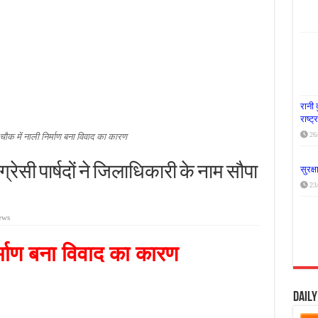
या दूध नदी स्वच्छता अभियान, भारी मात्रा में कचरा हटाया
र पर्यावरण संरक्षण का संदेश, कांकेर में जागरूकता कार्यक्रम आयोजित
के लिए आगे आई ‘जन सहयोग’, स्वच्छता अभियान से बदली तस्वीर
रानी 
राष्ट
26
चौक में नाली निर्माण बना विवाद का कारण
ग्रेसी पार्षदों ने जिलाधिकारी के नाम सौपा
सुरक्
23
ews
र्माण बना विवाद का कारण
Dail