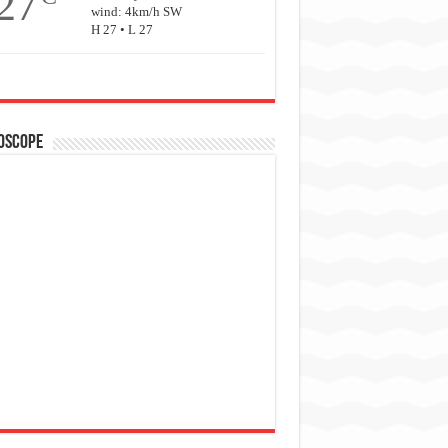
27
wind: 4km/h SW
H 27 • L 27
oscope