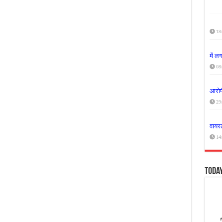
18
में 
08
आरोपी
29
वायरल
14
Toda