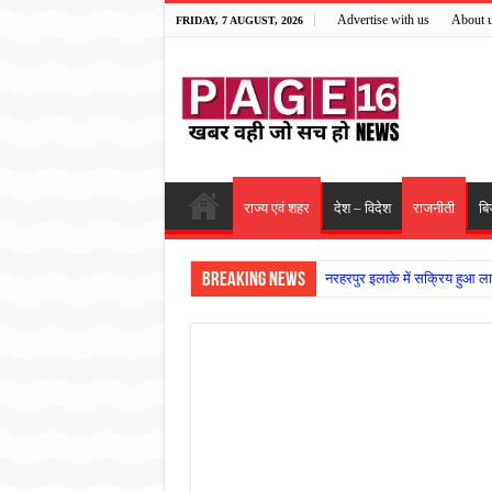
Advertise with us
About 
FRIDAY, 7 AUGUST, 2026
राज्य एवं शहर
देश – विदेश
राजनीती
बि
Breaking News
नरहरपुर इलाके में सक्रिय हुआ ला
सड़क पर घिसट रहे दिव्यांग वृद्ध क
गृहमंत्री विजय शर्मा ने समाजसेवी
रानी दुर्गावती बलिदान दिवस पर शि
तालाब में डूबने से युवक की मौत, ग
राम मंदिर की गरिमा और पारदर्शित
मासूम बच्ची की मौत के बाद पखांजूर