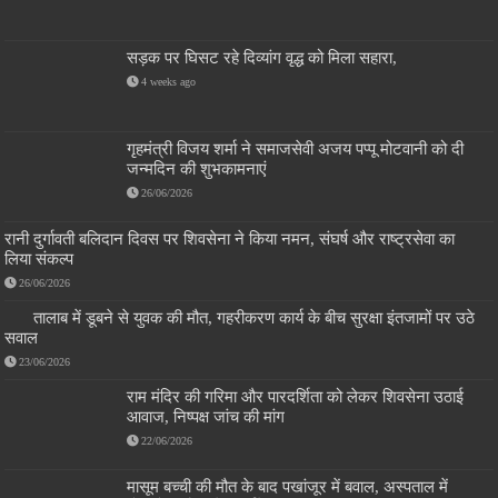
सड़क पर घिसट रहे दिव्यांग वृद्ध को मिला सहारा,
4 weeks ago
गृहमंत्री विजय शर्मा ने समाजसेवी अजय पप्पू मोटवानी को दी
जन्मदिन की शुभकामनाएं
26/06/2026
रानी दुर्गावती बलिदान दिवस पर शिवसेना ने किया नमन, संघर्ष और राष्ट्रसेवा का
लिया संकल्प
26/06/2026
तालाब में डूबने से युवक की मौत, गहरीकरण कार्य के बीच सुरक्षा इंतजामों पर उठे
सवाल
23/06/2026
राम मंदिर की गरिमा और पारदर्शिता को लेकर शिवसेना उठाई
आवाज, निष्पक्ष जांच की मांग
22/06/2026
मासूम बच्ची की मौत के बाद पखांजूर में बवाल, अस्पताल में