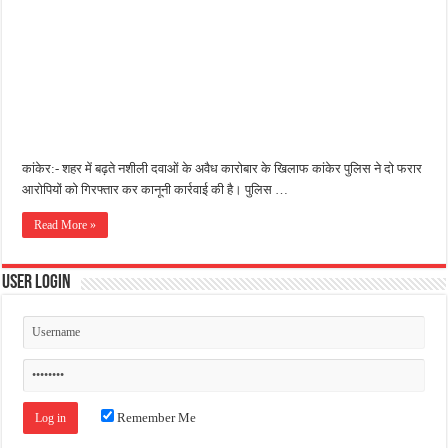
जन सहयोग और पूर्व सैनिकों ने चलाया दूध नदी स्वच्छता अभियान, भारी मात्रा में कचरा हटाया
अंतरराष्ट्रीय जैव विविधता दिवस पर पर्यावरण संरक्षण का संदेश, कांकेर में जागरूकता कार्यक्रम आ
चिल्ड्रन्स पार्क के जीर्णोद्धार के लिए आगे आई ‘जन सहयोग’, स्वच्छता अभियान से बदली तस्वीर
कांकेर:- शहर में बढ़ते नशीली दवाओं के अवैध कारोबार के खिलाफ कांकेर पुलिस ने दो फरार
आरोपियों को गिरफ्तार कर कानूनी कार्रवाई की है। पुलिस …
Read More »
User Login
Remember Me