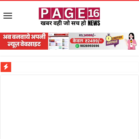
नरहरपुर इलाके में सक्रिय हुआ लाखों का जुए का नेटवर्क?
सड़क पर घिसट रहे दिव्यांग वृद्ध को मिला सहारा,
गृहमंत्री विजय शर्मा ने समाजसेवी अजय पप्पू मोटवानी को दी जन्मदिन की शुभकामनाएं
रानी दुर्गावती बलिदान दिवस पर शिवसेना ने किया नमन, संघर्ष और राष्ट्रसेवा का लिया संकल्प
तालाब में डूबने से युवक की मौत, गहरीकरण कार्य के बीच सुरक्षा इंतजामों पर उठे सवाल
राम मंदिर की गरिमा और पारदर्शिता को लेकर शिवसेना उठाई आवाज, निष्पक्ष जांच की मांग
मासूम बच्ची की मौत के बाद पखांजूर में बवाल, अस्पताल में तोड़फोड़ और स्टेट हाईवे जाम