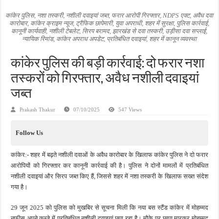
जन सहयोग और पूर्व सैनिकों ने चलाया दूध नदी स्वच्छता अभियान, भारी मात्रा में कचरा हटाया
कांकेर पुलिस, नशा तस्करी, नशीली दवाइयां जब्त, फरार आरोपी गिरफ्तार, NDPS एक्ट, अवैध दवा
कारोबार, कांकेर क्राइम न्यूज, ट्रैफिक छापेमारी, युवा अपराधी, शहर में सुरक्षा, पुलिस कार्रवाई,
अंतरराष्ट्रीय जैव विविधता दिवस पर पर्यावरण संरक्षण का संदेश, कांकेर में जागरूकता कार्यक्रम आ
कानूनी कार्यवाही, नशीली टेबलेट, सिरप बरामद, झारखंड से दवा तस्करी, उड़ीसा दवा सप्लाई,
न्यायिक रिमांड, कांकेर अपराध अपडेट, प्रतिबंधित दवाइयां, शहर में कानून व्यवस्था
चिल्ड्रन्स पार्क के जीर्णोद्धार के लिए आगे आई ‘जन सहयोग’, स्वच्छता अभियान से बदली तस्वीर
कांकेर पुलिस की बड़ी कार्रवाई: दो फरार नशा
तस्करों को गिरफ्तार, अवैध नशीली दवाइयां
जब्त
Prakash Thakur
07/10/2025
547 Views
Follow Us
कांकेर:- शहर में बढ़ते नशीली दवाओं के अवैध कारोबार के खिलाफ कांकेर पुलिस ने दो फरार
आरोपियों को गिरफ्तार कर कानूनी कार्रवाई की है। पुलिस ने दोनों मामलों में प्रतिबंधित
नशीली दवाइयां और सिरप जब्त किए हैं, जिससे शहर में नशा तस्करी के खिलाफ सख्त संदेश
गया है।
29 जून 2025 को पुलिस को मुखबिर से सूचना मिली कि नया बस स्टैंड कांकेर में मोहम्मद
नफीस अपने कब्जे में प्रतिबंधित नशीली दवाइयां छुपा रहा है। मौके पर छापा मारकर मोहम्मद