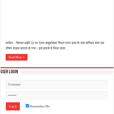
जन सहयोग और पूर्व सैनिकों ने चलाया दूध नदी स्वच्छता अभियान, भारी मात्रा में कचरा हटाया
अंतरराष्ट्रीय जैव विविधता दिवस पर पर्यावरण संरक्षण का संदेश, कांकेर में जागरूकता कार्यक्रम आ
चिल्ड्रन्स पार्क के जीर्णोद्धार के लिए आगे आई ‘जन सहयोग’, स्वच्छता अभियान से बदली तस्वीर
कांकेर:- नेशनल हाईवे 30 पर ग्राम बाबूकोहका स्थित स्टार ढाबा के पास शनिवार शाम एक
भीषण सड़क हादसा हो गया। इस हादसे में जिला सत्र …
Read More »
User Login
Remember Me