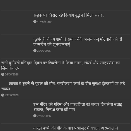
सड़क पर घिसट रहे दिव्यांग वृद्ध को मिला सहारा,
4 weeks ago
गृहमंत्री विजय शर्मा ने समाजसेवी अजय पप्पू मोटवानी को दी
जन्मदिन की शुभकामनाएं
26/06/2026
रानी दुर्गावती बलिदान दिवस पर शिवसेना ने किया नमन, संघर्ष और राष्ट्रसेवा का
लिया संकल्प
26/06/2026
तालाब में डूबने से युवक की मौत, गहरीकरण कार्य के बीच सुरक्षा इंतजामों पर उठे
सवाल
23/06/2026
राम मंदिर की गरिमा और पारदर्शिता को लेकर शिवसेना उठाई
आवाज, निष्पक्ष जांच की मांग
22/06/2026
मासूम बच्ची की मौत के बाद पखांजूर में बवाल, अस्पताल में