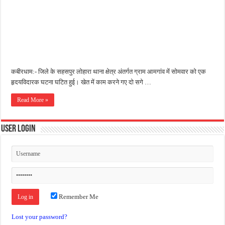
जन सहयोग और पूर्व सैनिकों ने चलाया दूध नदी स्वच्छता अभियान, भारी मात्रा में कचरा हटाया
अंतरराष्ट्रीय जैव विविधता दिवस पर पर्यावरण संरक्षण का संदेश, कांकेर में जागरूकता कार्यक्रम आ
चिल्ड्रन्स पार्क के जीर्णोद्धार के लिए आगे आई ‘जन सहयोग’, स्वच्छता अभियान से बदली तस्वीर
कबीरधाम:- जिले के सहसपुर लोहारा थाना क्षेत्र अंतर्गत ग्राम आमगांव में सोमवार को एक
हृदयविदारक घटना घटित हुई। खेत में काम करने गए दो सगे …
Read More »
User Login
Remember Me
Lost your password?