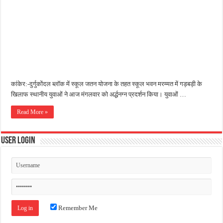
जन सहयोग और पूर्व सैनिकों ने चलाया दूध नदी स्वच्छता अभियान, भारी मात्रा में कचरा हटाया
अंतरराष्ट्रीय जैव विविधता दिवस पर पर्यावरण संरक्षण का संदेश, कांकेर में जागरूकता कार्यक्रम आ
चिल्ड्रन्स पार्क के जीर्णोद्धार के लिए आगे आई ‘जन सहयोग’, स्वच्छता अभियान से बदली तस्वीर
कांकेर:-दुर्गुकोंदल ब्लॉक में स्कूल जतन योजना के तहत स्कूल भवन मरम्मत में गड़बड़ी के
खिलाफ स्थानीय युवाओं ने आज मंगलवार को अर्द्धनग्न प्रदर्शन किया। युवाओं …
Read More »
User Login
Remember Me