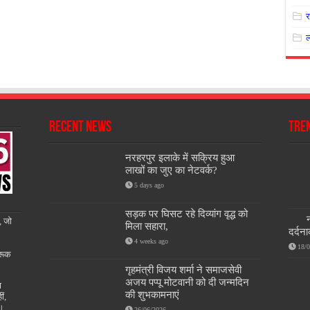
Recent News
Tre
नरहरपुर इलाके में सक्रिय हुआ
लाखों का जुए का नेटवर्क?
5 days ago
सड़क पर घिसट रहे दिव्यांग वृद्ध को
न
, जो
मिला सहारा,
दर्दन
4 weeks ago
18/
रूक
गृहमंत्री विजय शर्मा ने समाजसेवी
अजय पप्पू मोटवानी को दी जन्मदिन
ण
की शुभकामनाएं
ीं,
ै।
26/06/2026