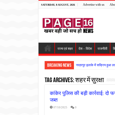
Advertise with us
Abo
SATURDAY, 8 AUGUST, 2026
राज्य एवं शहर
देश – विदेश
राजनीती
ब
Breaking News
नरहरपुर इलाके में सक्रिय हुआ ला
सड़क पर घिसट रहे दिव्यांग वृद्ध क
Tag Archives:
शहर में सुरक्षा
गृहमंत्री विजय शर्मा ने समाजसेवी
रानी दुर्गावती बलिदान दिवस पर शि
कांकेर पुलिस की बड़ी कार्रवाई: दो 
तालाब में डूबने से युवक की मौत, ग
जब्त
राम मंदिर की गरिमा और पारदर्शित
07/10/2025
0
मासूम बच्ची की मौत के बाद पखांजूर