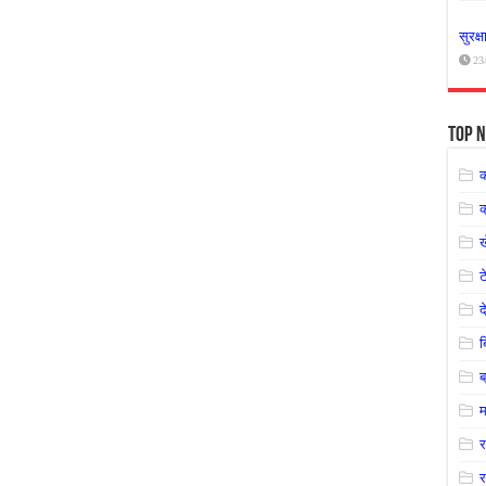
सुरक्
23
Top N
क
ट
द
ब
म
र
र