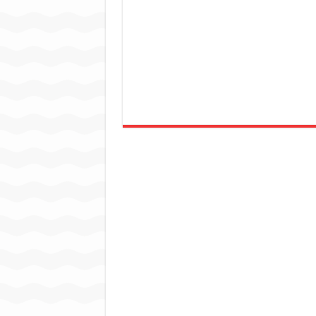
जन सहयोग और पूर्व सैनिकों ने चला
अंतरराष्ट्रीय जैव विविधता दिवस प
चिल्ड्रन्स पार्क के जीर्णोद्धार 