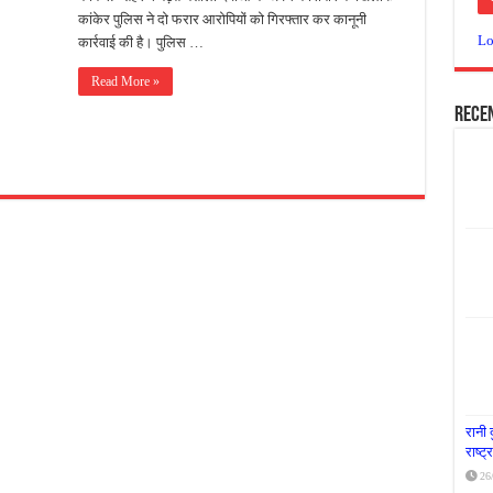
कांकेर पुलिस ने दो फरार आरोपियों को गिरफ्तार कर कानूनी
या दूध नदी स्वच्छता अभियान, भारी मात्रा में कचरा हटाया
Lo
कार्रवाई की है। पुलिस …
र पर्यावरण संरक्षण का संदेश, कांकेर में जागरूकता कार्यक्रम आयोजित
Read More »
के लिए आगे आई ‘जन सहयोग’, स्वच्छता अभियान से बदली तस्वीर
Rece
रानी 
राष्ट
26