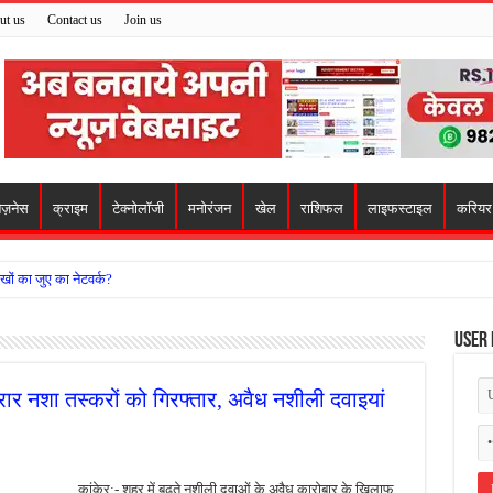
ut us
Contact us
Join us
िज़नेस
क्राइम
टेक्नोलॉजी
मनोरंजन
खेल
राशिफल
लाइफस्टाइल
करियर
खों का जुए का नेटवर्क?
ो मिला सहारा,
User 
 अजय पप्पू मोटवानी को दी जन्मदिन की शुभकामनाएं
वसेना ने किया नमन, संघर्ष और राष्ट्रसेवा का लिया संकल्प
फरार नशा तस्करों को गिरफ्तार, अवैध नशीली दवाइयां
हरीकरण कार्य के बीच सुरक्षा इंतजामों पर उठे सवाल
ा को लेकर शिवसेना उठाई आवाज, निष्पक्ष जांच की मांग
कांकेर:- शहर में बढ़ते नशीली दवाओं के अवैध कारोबार के खिलाफ
 में बवाल, अस्पताल में तोड़फोड़ और स्टेट हाईवे जाम