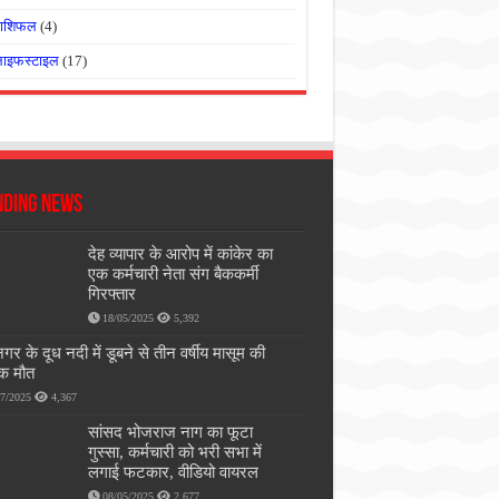
राशिफल
(4)
लाइफस्टाइल
(17)
nding News
देह व्यापार के आरोप में कांकेर का
एक कर्मचारी नेता संग बैककर्मी
गिरफ्तार
18/05/2025
5,392
गर के दूध नदी में डूबने से तीन वर्षीय मासूम की
ाक मौत
07/2025
4,367
सांसद भोजराज नाग का फूटा
गुस्सा, कर्मचारी को भरी सभा में
लगाई फटकार, वीडियो वायरल
08/05/2025
2,677