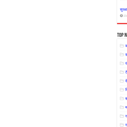
सुरक्
23
Top N
क
ट
द
ब
म
र
र