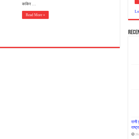
कांकेर …
या दूध नदी स्वच्छता अभियान, भारी मात्रा में कचरा हटाया
Lo
Read More »
र पर्यावरण संरक्षण का संदेश, कांकेर में जागरूकता कार्यक्रम आयोजित
के लिए आगे आई ‘जन सहयोग’, स्वच्छता अभियान से बदली तस्वीर
Rece
रानी 
राष्ट
26