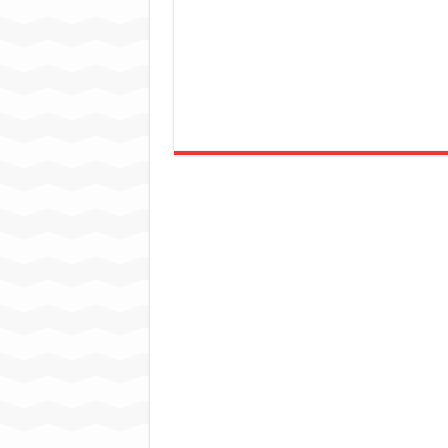
जन सहयोग और पूर्व सैनिकों ने चला
अंतरराष्ट्रीय जैव विविधता दिवस प
चिल्ड्रन्स पार्क के जीर्णोद्धार 