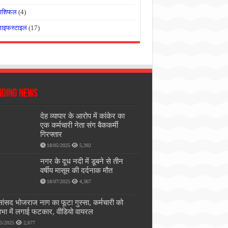
राशिफल
(4)
लाइफस्टाइल
(17)
nding News
देह व्यापार के आरोप में कांकेर का
एक कर्मचारी नेता संग बैककर्मी
गिरफ्तार
18/05/2025
5,392
नगर के दूध नदी में डूबने से तीन
वर्षीय मासूम की दर्दनाक मौत
18/07/2025
4,367
सांसद भोजराज नाग का फूटा गुस्सा, कर्मचारी को
भा में लगाई फटकार, वीडियो वायरल
05/2025
2,677