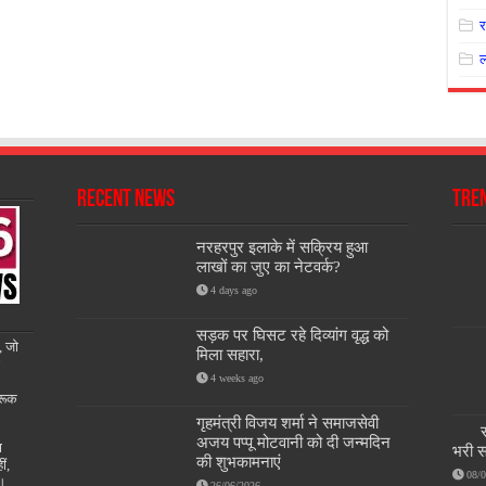
Recent News
Tre
नरहरपुर इलाके में सक्रिय हुआ
लाखों का जुए का नेटवर्क?
4 days ago
सड़क पर घिसट रहे दिव्यांग वृद्ध को
, जो
मिला सहारा,
4 weeks ago
रूक
गृहमंत्री विजय शर्मा ने समाजसेवी
अजय पप्पू मोटवानी को दी जन्मदिन
ण
भरी स
की शुभकामनाएं
ीं,
08/
ै।
26/06/2026