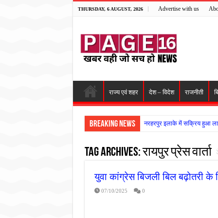
Advertise with us
Abo
THURSDAY, 6 AUGUST, 2026
राज्य एवं शहर
देश – विदेश
राजनीती
ब
Breaking News
नरहरपुर इलाके में सक्रिय हुआ ला
सड़क पर घिसट रहे दिव्यांग वृद्ध क
Tag Archives:
रायपुर प्रेस वार्ता
गृहमंत्री विजय शर्मा ने समाजसेवी
रानी दुर्गावती बलिदान दिवस पर शि
युवा कांग्रेस बिजली बिल बढ़ोतरी के व
तालाब में डूबने से युवक की मौत, ग
07/10/2025
0
राम मंदिर की गरिमा और पारदर्शित
मासूम बच्ची की मौत के बाद पखांजूर