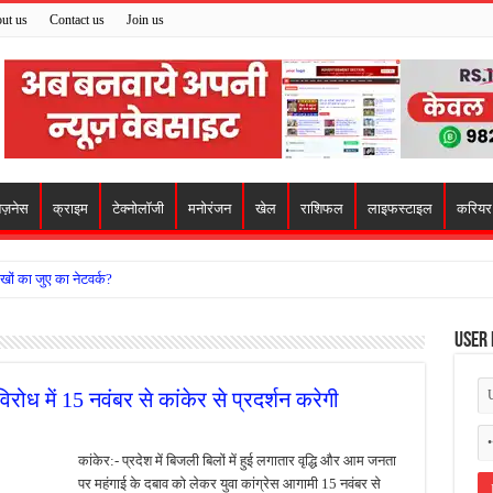
ut us
Contact us
Join us
िज़नेस
क्राइम
टेक्नोलॉजी
मनोरंजन
खेल
राशिफल
लाइफस्टाइल
करियर
खों का जुए का नेटवर्क?
ो मिला सहारा,
User 
 अजय पप्पू मोटवानी को दी जन्मदिन की शुभकामनाएं
वसेना ने किया नमन, संघर्ष और राष्ट्रसेवा का लिया संकल्प
िरोध में 15 नवंबर से कांकेर से प्रदर्शन करेगी
हरीकरण कार्य के बीच सुरक्षा इंतजामों पर उठे सवाल
ा को लेकर शिवसेना उठाई आवाज, निष्पक्ष जांच की मांग
कांकेर:- प्रदेश में बिजली बिलों में हुई लगातार वृद्धि और आम जनता
पर महंगाई के दबाव को लेकर युवा कांग्रेस आगामी 15 नवंबर से
 में बवाल, अस्पताल में तोड़फोड़ और स्टेट हाईवे जाम