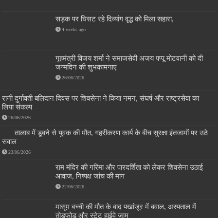
सड़क पर घिसट रहे दिव्यांग वृद्ध को मिला सहारा,
4 weeks ago
गृहमंत्री विजय शर्मा ने समाजसेवी अजय पप्पू मोटवानी को दी
जन्मदिन की शुभकामनाएं
26/06/2026
रानी दुर्गावती बलिदान दिवस पर शिवसेना ने किया नमन, संघर्ष और राष्ट्रसेवा का
लिया संकल्प
26/06/2026
तालाब में डूबने से युवक की मौत, गहरीकरण कार्य के बीच सुरक्षा इंतजामों पर उठे
सवाल
23/06/2026
राम मंदिर की गरिमा और पारदर्शिता को लेकर शिवसेना उठाई
आवाज, निष्पक्ष जांच की मांग
22/06/2026
मासूम बच्ची की मौत के बाद पखांजूर में बवाल, अस्पताल में
तोड़फोड़ और स्टेट हाईवे जाम