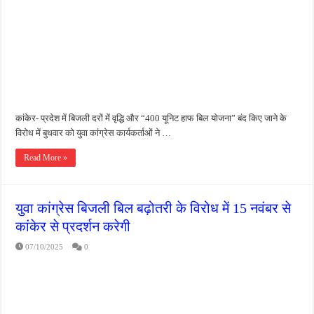
जन सहयोग और पूर्व सैनिकों ने चलाया दूध नदी स्वच्छता अभियान, भारी मात्रा में कचरा हटाया
अंतरराष्ट्रीय जैव विविधता दिवस पर पर्यावरण संरक्षण का संदेश, कांकेर में जागरूकता कार्यक्रम आ
चिल्ड्रन्स पार्क के जीर्णोद्धार के लिए आगे आई ‘जन सहयोग’, स्वच्छता अभियान से बदली तस्वीर
कांकेर- प्रदेश में बिजली दरों में वृद्धि और “400 यूनिट हाफ बिल योजना” बंद किए जाने के
विरोध में बुधवार को युवा कांग्रेस कार्यकर्ताओं ने …
Read More »
युवा कांग्रेस बिजली बिल बढ़ोतरी के विरोध में 15 नवंबर से
कांकेर से प्रदर्शन करेगी
07/10/2025
0