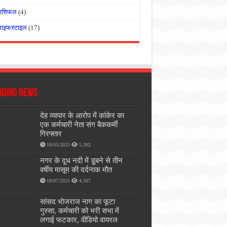
राशिफल
(4)
लाइफस्टाइल
(17)
nding News
देह व्यापार के आरोप में कांकेर का
एक कर्मचारी नेता संग बैककर्मी
गिरफ्तार
18/05/2025
5,392
नगर के दूध नदी में डूबने से तीन
वर्षीय मासूम की दर्दनाक मौत
18/07/2025
4,367
सांसद भोजराज नाग का फूटा
गुस्सा, कर्मचारी को भरी सभा में
लगाई फटकार, वीडियो वायरल