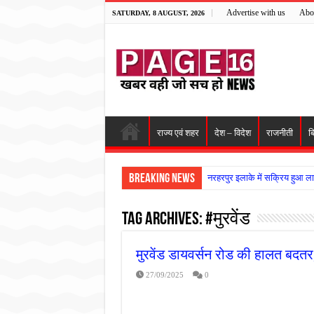
Advertise with us
Abo
SATURDAY, 8 AUGUST, 2026
राज्य एवं शहर
देश – विदेश
राजनीती
ब
Breaking News
नरहरपुर इलाके में सक्रिय हुआ ला
सड़क पर घिसट रहे दिव्यांग वृद्ध क
Tag Archives:
#मुरवेंड
गृहमंत्री विजय शर्मा ने समाजसेवी
रानी दुर्गावती बलिदान दिवस पर शि
मुरवेंड डायवर्सन रोड की हालत बदत
तालाब में डूबने से युवक की मौत, ग
27/09/2025
0
राम मंदिर की गरिमा और पारदर्शित
मासूम बच्ची की मौत के बाद पखांजूर