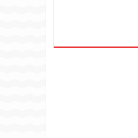
जन सहयोग और पूर्व सैनिकों ने चला
अंतरराष्ट्रीय जैव विविधता दिवस प
चिल्ड्रन्स पार्क के जीर्णोद्धार 