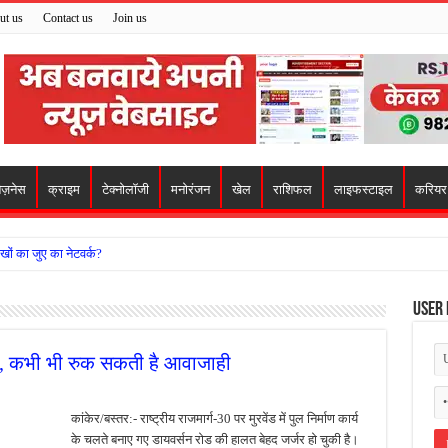
ut us
Contact us
Join us
िज़नेस
क्राइम
टेक्नोलॉजी
मनोरंजन
खेल
राशिफल
लाइफस्टाइल
करियर
खों का जुए का नेटवर्क?
ो मिला सहारा,
User 
 अजय पप्पू मोटवानी को दी जन्मदिन की शुभकामनाएं
वसेना ने किया नमन, संघर्ष और राष्ट्रसेवा का लिया संकल्प
र, कभी भी रुक सकती है आवाजाही
हरीकरण कार्य के बीच सुरक्षा इंतजामों पर उठे सवाल
ा को लेकर शिवसेना उठाई आवाज, निष्पक्ष जांच की मांग
कांकेर/बस्तर:- राष्ट्रीय राजमार्ग-30 पर मुरवेंड में पुल निर्माण कार्य
के चलते बनाए गए डायवर्सन रोड की हालत बेहद जर्जर हो चुकी है।
 में बवाल, अस्पताल में तोड़फोड़ और स्टेट हाईवे जाम