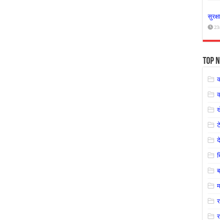
सुरक्
23
Top N
क
ट
द
ब
म
र
र