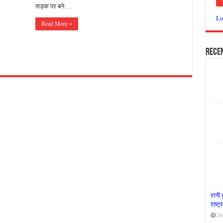
सड़क पर बने …
या दूध नदी स्वच्छता अभियान, भारी मात्रा में कचरा हटाया
Lo
Read More »
र पर्यावरण संरक्षण का संदेश, कांकेर में जागरूकता कार्यक्रम आयोजित
के लिए आगे आई ‘जन सहयोग’, स्वच्छता अभियान से बदली तस्वीर
Rece
रानी 
राष्ट
26