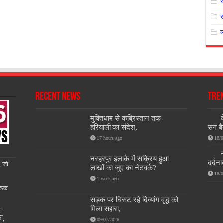
र
Recent News
Tre
मुक्तिधाम से कब्रिस्तान तक
द
हरियाली का संदेश,
संग बै
17 hours ago
18/
न
नरहरपुर इलाके में सक्रिय हुआ
दर्दन
, जो
लाखों का जुए का नेटवर्क?
18/
1 week ago
रूक
सड़क पर घिसट रहे दिव्यांग वृद्ध को
मिला सहारा,
ण
ीं,
09/07/2026