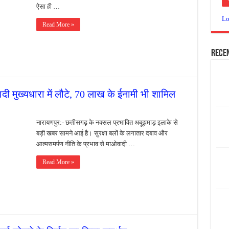
ऐसा ही …
 में बवाल, अस्पताल में तोड़फोड़ और स्टेट हाईवे जाम
Lo
Read More »
या दूध नदी स्वच्छता अभियान, भारी मात्रा में कचरा हटाया
र पर्यावरण संरक्षण का संदेश, कांकेर में जागरूकता कार्यक्रम आयोजित
Rece
ी मुख्यधारा में लौटे, 70 लाख के ईनामी भी शामिल
नारायणपुर:- छत्तीसगढ़ के नक्सल प्रभावित अबूझमाड़ इलाके से
बड़ी खबर सामने आई है। सुरक्षा बलों के लगातार दबाव और
आत्मसमर्पण नीति के प्रभाव से माओवादी …
Read More »