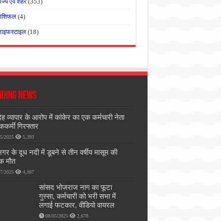
ाज्य एवं शहर
(353)
राशिफल
(4)
लाइफस्टाइल
(18)
nding News
ेह व्यापार के आरोप में कांकेर का एक कर्मचारी नेता
ककर्मी गिरफ्तार
05/2025
5,393
गर के दूध नदी में डूबने से तीन वर्षीय मासूम की
ाक मौत
07/2025
4,367
सांसद भोजराज नाग का फूटा
गुस्सा, कर्मचारी को भरी सभा में
लगाई फटकार, वीडियो वायरल
08/05/2025
2,678