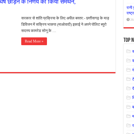
्ष छोड़ने के निर्णय का किया समर्थन,
रानी 
राष्ट
सरकार से शांति प्रक्रिया के लिए अपील बस्तर:- छत्तीसगढ़ के माड़
26
डिविजन में सक्रिय भाकपा (माओवादी) इकाई ने अपने पोलिट ब्यूरो
सदस्य कामरेड सोनू के …
Top N
Read More »
क
ट
द
ब
म
र