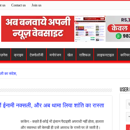
t us
Contact us
Join us
िज़नेस
क्राइम
टेक्नोलॉजी
मनोरंजन
खेल
राशिफल
लाइफस्टाइल
करियर
ाली का संदेश,
खों का जुए का नेटवर्क?
User 
ो मिला सहारा,
 अजय पप्पू मोटवानी को दी जन्मदिन की शुभकामनाएं
ं ईनामी नक्सली, और अब थामा लिया शांति का रास्ता
वसेना ने किया नमन, संघर्ष और राष्ट्रसेवा का लिया संकल्प
हरीकरण कार्य के बीच सुरक्षा इंतजामों पर उठे सवाल
कांकेर:- कहते हैं-कोई भी इंसान पैदाइशी अपराधी नहीं होता, हालात
और व्यवस्था की बेरुखी ही उसे अपराध के रास्ते पर ले जाती है।
ा को लेकर शिवसेना उठाई आवाज, निष्पक्ष जांच की मांग