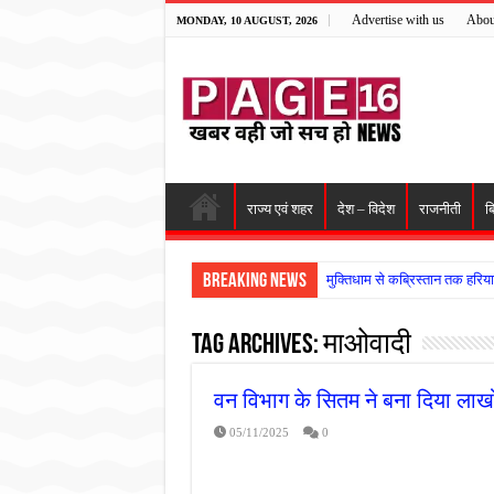
Advertise with us
Abou
MONDAY, 10 AUGUST, 2026
राज्य एवं शहर
देश – विदेश
राजनीती
ब
Breaking News
मुक्तिधाम से कब्रिस्तान तक हरिय
नरहरपुर इलाके में सक्रिय हुआ ला
Tag Archives:
माओवादी
सड़क पर घिसट रहे दिव्यांग वृद्ध क
गृहमंत्री विजय शर्मा ने समाजसेवी
वन विभाग के सितम ने बना दिया लाखो
रानी दुर्गावती बलिदान दिवस पर शि
05/11/2025
0
तालाब में डूबने से युवक की मौत, ग
राम मंदिर की गरिमा और पारदर्शित