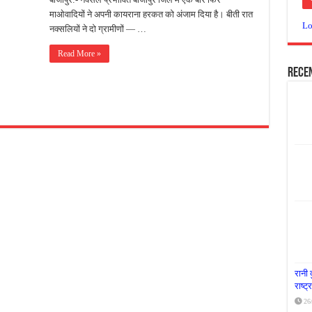
माओवादियों ने अपनी कायराना हरकत को अंजाम दिया है। बीती रात
या दूध नदी स्वच्छता अभियान, भारी मात्रा में कचरा हटाया
Lo
नक्सलियों ने दो ग्रामीणों — …
र पर्यावरण संरक्षण का संदेश, कांकेर में जागरूकता कार्यक्रम आयोजित
Read More »
के लिए आगे आई ‘जन सहयोग’, स्वच्छता अभियान से बदली तस्वीर
Rece
रानी 
राष्ट
26