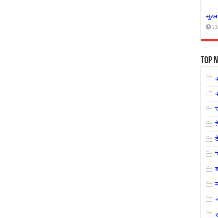
सुरक्
23
Top N
क
ट
द
ब
म
र
र