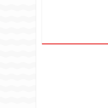
जन सहयोग और पूर्व सैनिकों ने चला
अंतरराष्ट्रीय जैव विविधता दिवस प
चिल्ड्रन्स पार्क के जीर्णोद्धार 