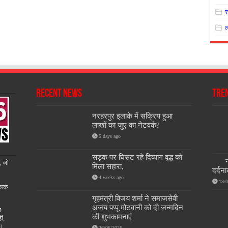
Recent News
Tre
नरहरपुर इलाके में सक्रिय हुआ
लाखों का जुए का नेटवर्क?
5 days ago
सड़क पर घिसट रहे दिव्यांग वृद्ध को
न
, जो
मिला सहारा,
दर्दन
4 weeks ago
18/
रूक
गृहमंत्री विजय शर्मा ने समाजसेवी
अजय पप्पू मोटवानी को दी जन्मदिन
ण
की शुभकामनाएं
ीं,
ै।
26/06/2026