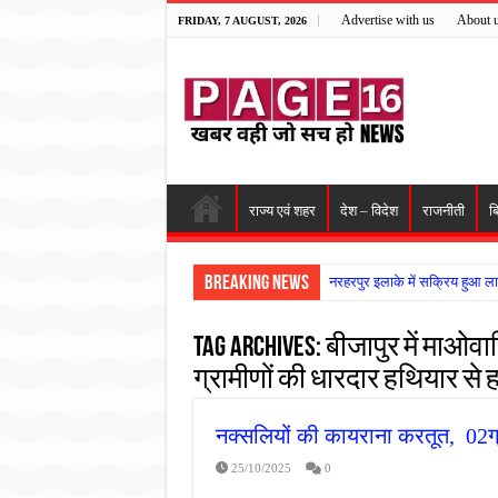
Advertise with us
About 
FRIDAY, 7 AUGUST, 2026
राज्य एवं शहर
देश – विदेश
राजनीती
ब
Breaking News
नरहरपुर इलाके में सक्रिय हुआ ला
सड़क पर घिसट रहे दिव्यांग वृद्ध क
Tag Archives:
बीजापुर में माओवा
गृहमंत्री विजय शर्मा ने समाजसेवी
ग्रामीणों की धारदार हथियार से ह
रानी दुर्गावती बलिदान दिवस पर शि
तालाब में डूबने से युवक की मौत, ग
नक्सलियों की कायराना करतूत, 02ग्र
राम मंदिर की गरिमा और पारदर्शित
25/10/2025
0
मासूम बच्ची की मौत के बाद पखांजूर