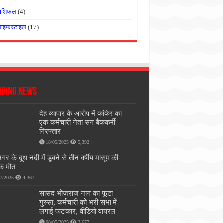
राशिफल
(4)
लाइफस्टाइल
(17)
nding News
देह व्यापार के आरोप में कांकेर का
एक कर्मचारी नेता संग बैककर्मी
गिरफ्तार
18/05/2025
5,392
गर के दूध नदी में डूबने से तीन वर्षीय मासूम की
ाक मौत
07/2025
4,367
सांसद भोजराज नाग का फूटा
गुस्सा, कर्मचारी को भरी सभा में
लगाई फटकार, वीडियो वायरल
08/05/2025
2,677