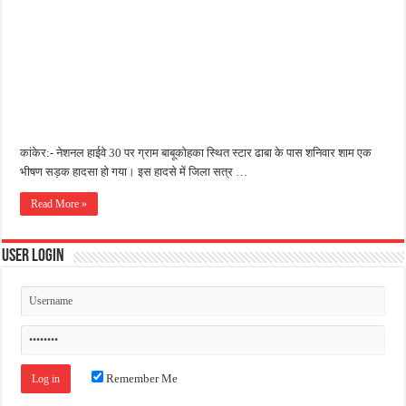
जन सहयोग और पूर्व सैनिकों ने चलाया दूध नदी स्वच्छता अभियान, भारी मात्रा में कचरा हटाया
अंतरराष्ट्रीय जैव विविधता दिवस पर पर्यावरण संरक्षण का संदेश, कांकेर में जागरूकता कार्यक्रम आ
चिल्ड्रन्स पार्क के जीर्णोद्धार के लिए आगे आई ‘जन सहयोग’, स्वच्छता अभियान से बदली तस्वीर
कांकेर:- नेशनल हाईवे 30 पर ग्राम बाबूकोहका स्थित स्टार ढाबा के पास शनिवार शाम एक
भीषण सड़क हादसा हो गया। इस हादसे में जिला सत्र …
Read More »
User Login
Remember Me