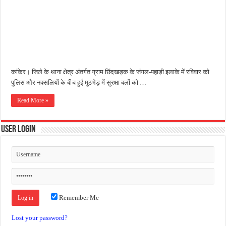
जन सहयोग और पूर्व सैनिकों ने चलाया दूध नदी स्वच्छता अभियान, भारी मात्रा में कचरा हटाया
अंतरराष्ट्रीय जैव विविधता दिवस पर पर्यावरण संरक्षण का संदेश, कांकेर में जागरूकता कार्यक्रम आ
चिल्ड्रन्स पार्क के जीर्णोद्धार के लिए आगे आई ‘जन सहयोग’, स्वच्छता अभियान से बदली तस्वीर
कांकेर। जिले के थाना क्षेत्र अंतर्गत ग्राम छिंदखड़क के जंगल-पहाड़ी इलाके में रविवार को
पुलिस और नक्सलियों के बीच हुई मुठभेड़ में सुरक्षा बलों को …
Read More »
User Login
Remember Me
Lost your password?