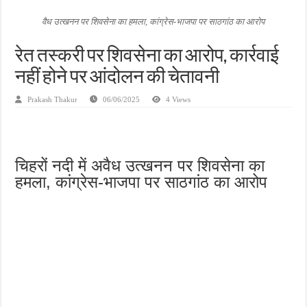
जन सहयोग और पूर्व सैनिकों ने चलाया दूध नदी स्वच्छता अभियान, भारी मात्रा में कचरा हटाया
वैध उत्खनन पर शिवसेना का हमला, कांग्रेस-भाजपा पर साठगांठ का आरोप
अंतरराष्ट्रीय जैव विविधता दिवस पर पर्यावरण संरक्षण का संदेश, कांकेर में जागरूकता कार्यक्रम आ
रेत तस्करी पर शिवसेना का आरोप, कार्रवाई
चिल्ड्रन्स पार्क के जीर्णोद्धार के लिए आगे आई ‘जन सहयोग’, स्वच्छता अभियान से बदली तस्वीर
नहीं होने पर आंदोलन की चेतावनी
Prakash Thakur
06/06/2025
4 Views
चिहरों नदी में अवैध उत्खनन पर शिवसेना का
हमला, कांग्रेस-भाजपा पर साठगांठ का आरोप