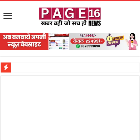
नरहरपुर इलाके में सक्रिय हुआ लाखों का जुए का नेटवर्क?
सड़क पर घिसट रहे दिव्यांग वृद्ध को मिला सहारा,
गृहमंत्री विजय शर्मा ने समाजसेवी अजय पप्पू मोटवानी को दी जन्मदिन की शुभकामनाएं
रानी दुर्गावती बलिदान दिवस पर शिवसेना ने किया नमन, संघर्ष और राष्ट्रसेवा का लिया संकल्प
तालाब में डूबने से युवक की मौत, गहरीकरण कार्य के बीच सुरक्षा इंतजामों पर उठे सवाल
राम मंदिर की गरिमा और पारदर्शिता को लेकर शिवसेना उठाई आवाज, निष्पक्ष जांच की मांग
मासूम बच्ची की मौत के बाद पखांजूर में बवाल, अस्पताल में तोड़फोड़ और स्टेट हाईवे जाम