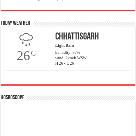
Today Weather
Chhattisgarh
Light Rain
26
C
humidity: 87%
wind: 2km/h WSW
H 26 • L 26
Hosroscope