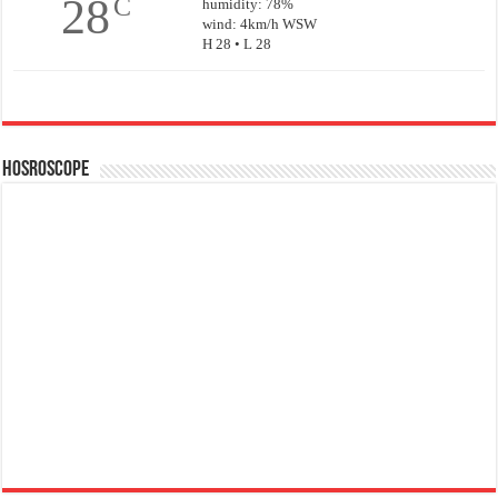
28
C
humidity: 78%
wind: 4km/h WSW
H 28 • L 28
Hosroscope