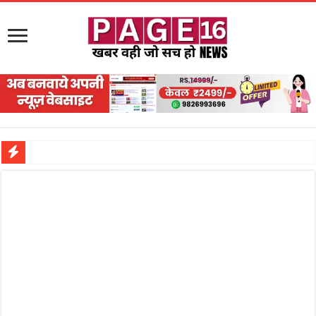
नरहरपुर इलाके में सक्रिय हुआ लाखों का जुए का नेटवर्क?
सड़क पर घिसट रहे दिव्यांग वृद्ध को मिला सहारा,
गृहमंत्री विजय शर्मा ने समाजसेवी अजय पप्पू मोटवानी को दी जन्मदिन की शुभकामनाएं
रानी दुर्गावती बलिदान दिवस पर शिवसेना ने किया नमन, संघर्ष और राष्ट्रसेवा का लिया संकल्प
तालाब में डूबने से युवक की मौत, गहरीकरण कार्य के बीच सुरक्षा इंतजामों पर उठे सवाल
राम मंदिर की गरिमा और पारदर्शिता को लेकर शिवसेना उठाई आवाज, निष्पक्ष जांच की मांग
मासूम बच्ची की मौत के बाद पखांजूर में बवाल, अस्पताल में तोड़फोड़ और स्टेट हाईवे जाम