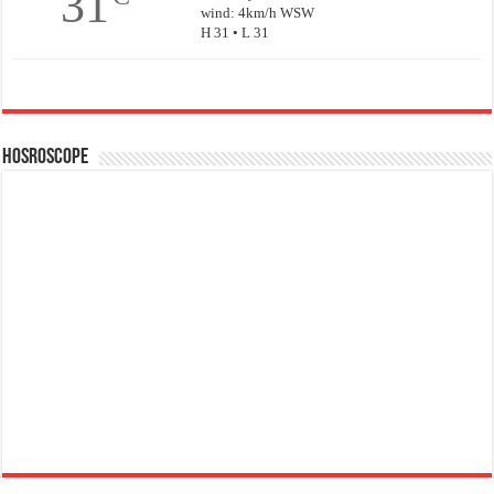
31
wind: 4km/h WSW
H 31 • L 31
Hosroscope