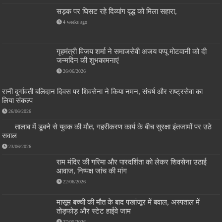
सड़क पर घिसट रहे दिव्यांग वृद्ध को मिला सहारा,
4 weeks ago
गृहमंत्री विजय शर्मा ने समाजसेवी अजय पप्पू मोटवानी को दी
जन्मदिन की शुभकामनाएं
26/06/2026
रानी दुर्गावती बलिदान दिवस पर शिवसेना ने किया नमन, संघर्ष और राष्ट्रसेवा का
लिया संकल्प
26/06/2026
तालाब में डूबने से युवक की मौत, गहरीकरण कार्य के बीच सुरक्षा इंतजामों पर उठे
सवाल
23/06/2026
राम मंदिर की गरिमा और पारदर्शिता को लेकर शिवसेना उठाई
आवाज, निष्पक्ष जांच की मांग
22/06/2026
मासूम बच्ची की मौत के बाद पखांजूर में बवाल, अस्पताल में
तोड़फोड़ और स्टेट हाईवे जाम
27/05/2026