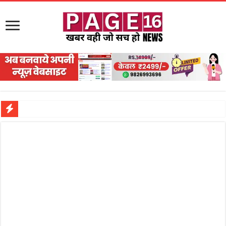
नरहरपुर इलाके में सक्रिय हुआ लाखों का जुए का नेटवर्क?
सड़क पर घिसट रहे दिव्यांग वृद्ध को मिला सहारा,
गृहमंत्री विजय शर्मा ने समाजसेवी अजय पप्पू मोटवानी को दी जन्मदिन की शुभकामनाएं
रानी दुर्गावती बलिदान दिवस पर शिवसेना ने किया नमन, संघर्ष और राष्ट्रसेवा का लिया संकल्प
तालाब में डूबने से युवक की मौत, गहरीकरण कार्य के बीच सुरक्षा इंतजामों पर उठे सवाल
राम मंदिर की गरिमा और पारदर्शिता को लेकर शिवसेना उठाई आवाज, निष्पक्ष जांच की मांग
मासूम बच्ची की मौत के बाद पखांजूर में बवाल, अस्पताल में तोड़फोड़ और स्टेट हाईवे जाम