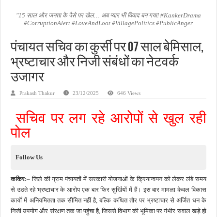
जन सहयोग और पूर्व सैनिकों ने चलाया दूध नदी स्वच्छता अभियान, भारी मात्रा में कचरा हटाया
"15 साल और जनता के पैसे पर खेल… अब प्यार भी विवाद बन गया! #KankerDrama
#CorruptionAlert #LoveAndLoot #VillagePolitics #PublicAnger
अंतरराष्ट्रीय जैव विविधता दिवस पर पर्यावरण संरक्षण का संदेश, कांकेर में जागरूकता कार्यक्रम आ
चिल्ड्रन्स पार्क के जीर्णोद्धार के लिए आगे आई ‘जन सहयोग’, स्वच्छता अभियान से बदली तस्वीर
पंचायत सचिव का कुर्सी पर 07 साल बेमिसाल,
भ्रष्टाचार और निजी संबंधों का नेटवर्क
उजागर
Prakash Thakur
23/12/2025
646 Views
सचिव पर लग रहे आरोपों से खुल रही
पोल
Follow Us
कांकेर:
– जिले की ग्राम पंचायतों में सरकारी योजनाओं के क्रियान्वयन को लेकर लंबे समय
से उठते रहे भ्रष्टाचार के आरोप एक बार फिर सुर्खियों में हैं। इस बार मामला केवल विकास
कार्यों में अनियमितता तक सीमित नहीं है, बल्कि कथित तौर पर भ्रष्टाचार से अर्जित धन के
निजी उपयोग और संरक्षण तक जा पहुंचा है, जिससे विभाग की भूमिका पर गंभीर सवाल खड़े हो