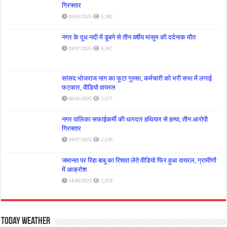
गिरफ्तार
18/05/2025
5,392
नगर के दूध नदी में डूबने से तीन वर्षीय मासूम की दर्दनाक मौत
18/07/2025
4,367
सांसद भोजराज नाग का फूटा गुस्सा, कर्मचारी को भरी सभा में लगाई
फटकार, वीडियो वायरल
08/05/2025
2,677
नगर पालिका सफाईकर्मी की धारदार हथियार से हत्या, तीन आरोपी
गिरफ्तार
29/07/2025
2,536
जमानत पर रिहा बाबू का रिश्वत लेते वीडियो फिर हुआ वायरल, ग्रामीणों
में आक्रोश
14/06/2025
2,079
Today Weather