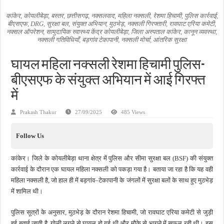
जन सहयोग और पूर्व सैनिकों ने चलाया दूध नदी स्वच्छता अभियान, भारी मात्रा में कचरा हटाया
कांकेर, कोयलीबेड़ा, बस्तर, छत्तीसगढ़, नक्सलवाद, महिला नक्सली, रेशमा हिचामी, पुलिस कार्रवाई,
बीएसएफ, DRG, सुरक्षा बल, संयुक्त अभियान, मुठभेड़, नक्सली गिरफ्तारी, रावघाट एरिया कमेटी,
अंतरराष्ट्रीय जैव विविधता दिवस पर पर्यावरण संरक्षण का संदेश, कांकेर में जागरूकता कार्यक्रम आ
नक्सल ऑपरेशन, सामुदायिक स्वास्थ्य केंद्र कोयलीबेड़ा, जिला अस्पताल कांकेर, कानून व्यवस्था,
नक्सली गतिविधियाँ, बड़गांव टेकापानी, नक्सली मोर्चा, आंतरिक सुरक्षा
चिल्ड्रन्स पार्क के जीर्णोद्धार के लिए आगे आई ‘जन सहयोग’, स्वच्छता अभियान से बदली तस्वीर
घायल महिला नक्सली रेशमा हिचामी पुलिस-
बीएसएफ के संयुक्त अभियान में आई गिरफ्त
में
Prakash Thakur
27/09/2025
485 Views
Follow Us
कांकेर। जिले के कोयलीबेड़ा थाना क्षेत्र में पुलिस और सीमा सुरक्षा बल (BSF) की संयुक्त
कार्रवाई के दौरान एक घायल महिला नक्सली को पकड़ा गया है। बताया जा रहा है कि यह वही
महिला नक्सली है, जो हाल ही में बड़गांव–टेकापानी के जंगलों में सुरक्षा बलों के साथ हुए मुठभेड़
में शामिल थी।
पुलिस सूत्रों के अनुसार, मुठभेड़ के दौरान रेशमा हिचामी, जो रावघाट एरिया कमेटी से जुड़ी
हुई बताई जाती है, गोली लगने से घायल हो गई थी और मौके से भागने में सफल रही थी। इस