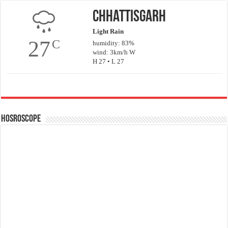
Chhattisgarh
Light Rain
27
C
humidity: 83%
wind: 3km/h W
H 27 • L 27
Hosroscope