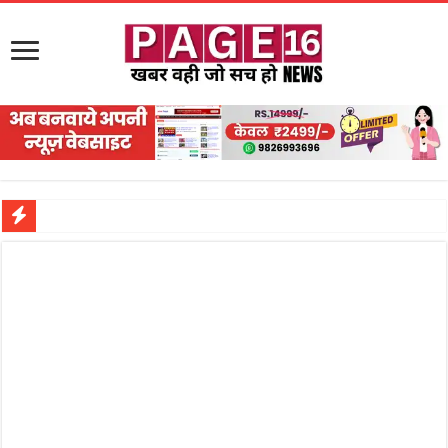
नरहरपुर इलाके में सक्रिय हुआ लाखों का जुए का नेटवर्क?
सड़क पर घिसट रहे दिव्यांग वृद्ध को मिला सहारा,
गृहमंत्री विजय शर्मा ने समाजसेवी अजय पप्पू मोटवानी को दी जन्मदिन की शुभकामनाएं
रानी दुर्गावती बलिदान दिवस पर शिवसेना ने किया नमन, संघर्ष और राष्ट्रसेवा का लिया संकल्प
तालाब में डूबने से युवक की मौत, गहरीकरण कार्य के बीच सुरक्षा इंतजामों पर उठे सवाल
राम मंदिर की गरिमा और पारदर्शिता को लेकर शिवसेना उठाई आवाज, निष्पक्ष जांच की मांग
मासूम बच्ची की मौत के बाद पखांजूर में बवाल, अस्पताल में तोड़फोड़ और स्टेट हाईवे जाम