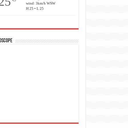
25
wind: 3km/h WSW
H 25 • L 25
oscope