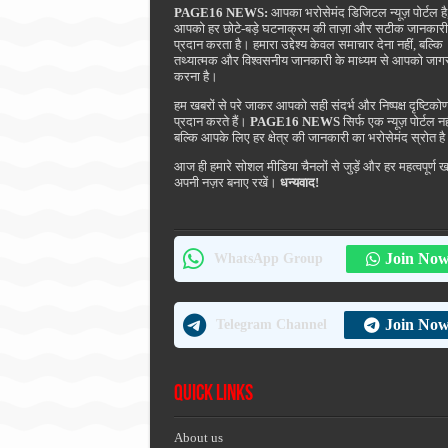
PAGE16 NEWS:
आपका भरोसेमंद डिजिटल न्यूज़ पोर्टल है
आपको हर छोटे-बड़े घटनाक्रम की ताज़ा और सटीक जानकारी
प्रदान करता है। हमारा उद्देश्य केवल समाचार देना नहीं, बल्कि
तथ्यात्मक और विश्वसनीय जानकारी के माध्यम से आपको जाग
करना है।
हम खबरों से परे जाकर आपको सही संदर्भ और निष्पक्ष दृष्टिको
प्रदान करते हैं।
PAGE16 NEWS
सिर्फ एक न्यूज़ पोर्टल नह
बल्कि आपके लिए हर क्षेत्र की जानकारी का भरोसेमंद स्रोत ह
आज ही हमारे सोशल मीडिया चैनलों से जुड़ें और हर महत्वपूर्ण 
अपनी नज़र बनाए रखें।
धन्यवाद!
Join No
WhatsApp Group
Join No
Telegram Channel
Quick Links
About us