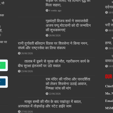
सड़क पर घिसट रहे दिव्यांग वृद्ध को
न
, जो
मिला सहारा,
दर्दन
4 weeks ago
18/
रूक
गृहमंत्री विजय शर्मा ने समाजसेवी
भरी स
अजय पप्पू मोटवानी को दी जन्मदिन
ण
की शुभकामनाएं
ीं,
08/
ै।
26/06/2026
खबर पर
हत्या
रानी दुर्गावती बलिदान दिवस पर शिवसेना ने किया नमन,
संघर्ष और राष्ट्रसेवा का लिया संकल्प
29/
26/06/2026
वायरल
तालाब में डूबने से युवक की मौत, गहरीकरण कार्य के
w
बीच सुरक्षा इंतजामों पर उठे सवाल
14/
23/06/2026
OUR 
राम मंदिर की गरिमा और पारदर्शिता
w
को लेकर शिवसेना उठाई आवाज,
Chief
निष्पक्ष जांच की मांग
Mo. 
22/06/2026
Emai
मासूम बच्ची की मौत के बाद पखांजूर में बवाल,
अस्पताल में तोड़फोड़ और स्टेट हाईवे जाम
MSM
27/05/2026