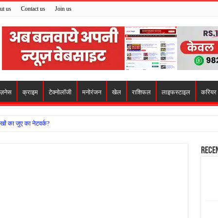
ut us
Contact us
Join us
िज़नेस
क्राइम
टेक्नोलॉजी
मनोरंजन
खेल
राशिफल
लाइफस्टाइल
करियर
खों का जुए का नेटवर्क?
ो मिला सहारा,
Rece
 अजय पप्पू मोटवानी को दी जन्मदिन की शुभकामनाएं
वसेना ने किया नमन, संघर्ष और राष्ट्रसेवा का लिया संकल्प
हरीकरण कार्य के बीच सुरक्षा इंतजामों पर उठे सवाल
ा को लेकर शिवसेना उठाई आवाज, निष्पक्ष जांच की मांग
 में बवाल, अस्पताल में तोड़फोड़ और स्टेट हाईवे जाम