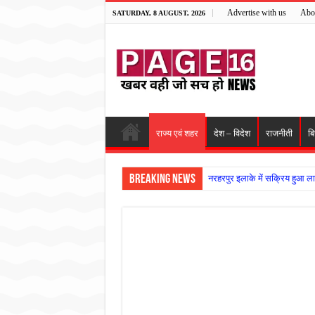
Advertise with us
Abo
SATURDAY, 8 AUGUST, 2026
राज्य एवं शहर
देश – विदेश
राजनीती
ब
Breaking News
नरहरपुर इलाके में सक्रिय हुआ ला
सड़क पर घिसट रहे दिव्यांग वृद्ध क
गृहमंत्री विजय शर्मा ने समाजसेवी
रानी दुर्गावती बलिदान दिवस पर शि
तालाब में डूबने से युवक की मौत, ग
राम मंदिर की गरिमा और पारदर्शित
मासूम बच्ची की मौत के बाद पखांजूर