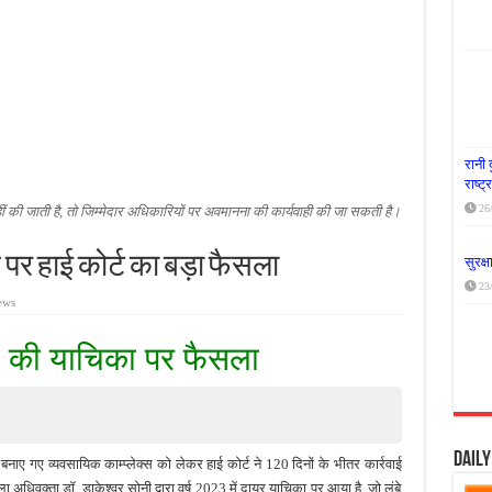
या दूध नदी स्वच्छता अभियान, भारी मात्रा में कचरा हटाया
र पर्यावरण संरक्षण का संदेश, कांकेर में जागरूकता कार्यक्रम आयोजित
के लिए आगे आई ‘जन सहयोग’, स्वच्छता अभियान से बदली तस्वीर
रानी 
राष्ट
26
नहीं की जाती है, तो जिम्मेदार अधिकारियों पर अवमानना की कार्यवाही की जा सकती है।
स पर हाई कोर्ट का बड़ा फैसला
सुरक्
23
ews
ी की याचिका पर फैसला
Dail
बनाए गए व्यवसायिक काम्प्लेक्स को लेकर हाई कोर्ट ने 120 दिनों के भीतर कार्रवाई
ा अधिवक्ता डॉ. डाकेश्वर सोनी द्वारा वर्ष 2023 में दायर याचिका पर आया है, जो लंबे