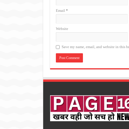
Email
*
Website
Save my name, email, and website in this b