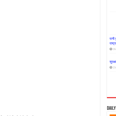
या दूध नदी स्वच्छता अभियान, भारी मात्रा में कचरा हटाया
र पर्यावरण संरक्षण का संदेश, कांकेर में जागरूकता कार्यक्रम आयोजित
के लिए आगे आई ‘जन सहयोग’, स्वच्छता अभियान से बदली तस्वीर
रानी 
राष्ट
26
सुरक्
23
Dail