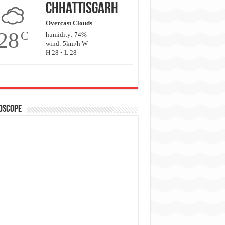
Chhattisgarh
Overcast Clouds
28
C
humidity: 74%
wind: 5km/h W
H 28 • L 28
oscope