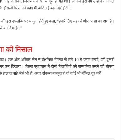
क्षा
नहीं
दे
सकीं,
जिससे
वे
काफी
मायूस
हो
गई
थीं।
लेकिन
इस
वर्ष
उन्होंने
न
केवल
कि
हौसलों
के
सामने
कोई
भी
कठिनाई
बड़ी
नहीं
होती।
ी
की
इस
उपलब्धि
पर
भावुक
होते
हुए
कहा, “
हमारे
लिए
यह
गर्व
और
आशा
का
क्षण
है।
जीवन
दिया
है।”
रणा
की
मिसाल
रहा।
एक
ओर
अखिल
सेन
ने
शैक्षणिक
मेहनत
से
टॉप-
10
में
जगह
बनाई,
वहीं
दूसरी
कार
कर
दिखाया।
जिला
प्रशासन
ने
दोनों
विद्यार्थियों
को
सम्मानित
करने
की
घोषणा
कि
हालात
चाहे
जैसे
भी
हों,
अगर
संकल्प
मजबूत
हो
तो
कोई
भी
मंज़िल
दूर
नहीं