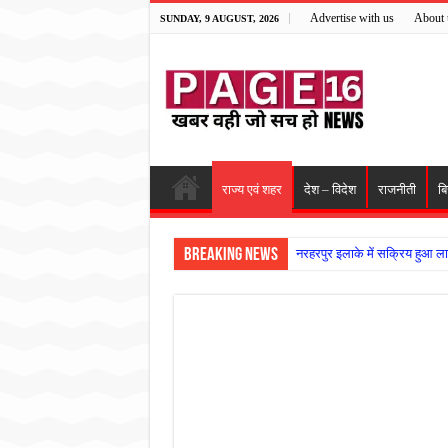
Advertise with us
About 
SUNDAY, 9 AUGUST, 2026
राज्य एवं शहर
देश – विदेश
राजनीती
ब
Breaking News
नरहरपुर इलाके में सक्रिय हुआ ला
सड़क पर घिसट रहे दिव्यांग वृद्ध क
गृहमंत्री विजय शर्मा ने समाजसेवी
रानी दुर्गावती बलिदान दिवस पर शि
तालाब में डूबने से युवक की मौत, ग
राम मंदिर की गरिमा और पारदर्शित
मासूम बच्ची की मौत के बाद पखांजूर