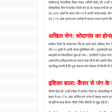
छत्तीसगढ़
माध्यमिक
शिक्षा
मंडल (
सीजी
बोर्ड)
की
10वीं
ऐतिहासिक
दिन
ने
कांकेर
जिले
को
दो-
दो
नायाब
रत्नों
के
र
98.20%
अंकों
के
साथ
टॉप-
10
में
अपनी
जगह
बनाई,
औ
99.17%
अंक
प्राप्त
कर
प्रदेश
में
प्रथम
स्थान
प्राप्त
कि
अखिल
सेन:
कोदागांव
का
होन
कांकेर
जिले
के
कोदागांव
गाँव
के
रहने
वाले
अखिल
सेन
न
टॉप-
10
सूची
में
अपनी
जगह
सुनिश्चित
की।
मुख्यमंत्री
द्वा
बधाइयों
का
सिलसिला
शुरू
हो
गया।
ग्रामीणों
ने
ढोल-
नगाड
अकाउंटेंट
(
सीए
)
बनने
का
सपना
देख
रहे
हैं
और
इसके
लि
यह
सिद्ध
करती
है
कि
दृढ़
संकल्प
और
मेहनत
से
किसी
भी
ऊ
इशिका
बाला:
कैंसर
से
जंग
के
सीजी
बोर्ड
की
10वीं
परीक्षा
में
कांकेर
जिले
के
कोयलीबेड़ा
बाला
ने
99.17%
अंक
अर्जित
कर
राज्य
में
पहला
स्थान
प्र
दो
वर्षों
से
ब्लड
कैंसर
जैसी
गंभीर
बीमारी
से
जूझ
रही
हैं।