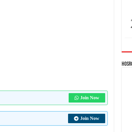
Hosr
Join Now
Join Now