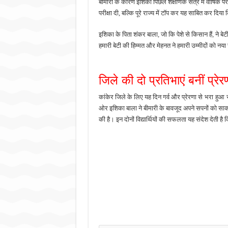
बीमारी
के
कारण
इशिका
पिछले
शैक्षणिक
सत्र
में
वार्षिक
परी
परीक्षा
दी,
बल्कि
पूरे
राज्य
में
टॉप
कर
यह
साबित
कर
दिया
इशिका
के
पिता
शंकर
बाला
,
जो
कि
पेशे
से
किसान
हैं,
ने
बेट
हमारी
बेटी
की
हिम्मत
और
मेहनत
ने
हमारी
उम्मीदों
को
नया
जिले
की
दो
प्रतिभाएं
बनीं
प्रे
कांकेर
जिले
के
लिए
यह
दिन
गर्व
और
प्रेरणा
से
भरा
हुआ
ओर
इशिका
बाला
ने
बीमारी
के
बावजूद
अपने
सपनों
को
सा
की
है।
इन
दोनों
विद्यार्थियों
की
सफलता
यह
संदेश
देती
है