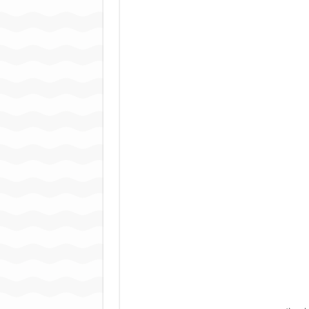
जन सहयोग और पूर्व सैनिकों ने चला
अंतरराष्ट्रीय जैव विविधता दिवस प
चिल्ड्रन्स पार्क के जीर्णोद्धार 