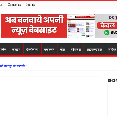
us
Contact us
Join us
िज़नेस
क्राइम
टेक्नोलॉजी
मनोरंजन
खेल
राशिफल
लाइफस्टाइल
करियर
खों का जुए का नेटवर्क?
ो मिला सहारा,
Rece
 अजय पप्पू मोटवानी को दी जन्मदिन की शुभकामनाएं
वसेना ने किया नमन, संघर्ष और राष्ट्रसेवा का लिया संकल्प
हरीकरण कार्य के बीच सुरक्षा इंतजामों पर उठे सवाल
ा को लेकर शिवसेना उठाई आवाज, निष्पक्ष जांच की मांग
 में बवाल, अस्पताल में तोड़फोड़ और स्टेट हाईवे जाम