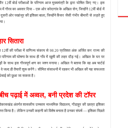
और
12वीं
बोर्ड
परीक्षाओं
के
परिणाम
आज
मुख्यमंत्री
के
द्वारा
घोषित
किए
गए।
इस
ूप
में
गौरव
का
अवसर
दिया –
एक
ओर
कोदागांव
के
अखिल
सेन
,
जिन्होंने
12वीं
बोर्ड
में
र
दूसरी
ओर
पखांजूर
की
इशिका
बाला
,
जिन्होंने
कैंसर
जैसी
गंभीर
बीमारी
से
लड़ते
हुए
या।
हार
सितारा
े
12वीं
की
परीक्षा
में
वाणिज्य
संकाय
से
98.20
प्रतिशत
अंक
अर्जित
कर
राज्य
की
रा
परिणाम
की
घोषणा
के
साथ
ही
गाँव
में
खुशी
की
लहर
दौड़
गई।
अखिल
के
घर
पर
़ों
के
साथ
इस
गौरवपूर्ण
क्षण
का
जश्न
मनाया।
अखिल
ने
बताया
कि
वह
अब
चार्टर्ड
ए
वे
जल्द
ही
तैयारी
शुरू
करेंगे।
सीमित
संसाधनों
में
रहकर
भी
अखिल
की
यह
सफलता
ँचाई
को
छुआ
जा
सकता
है।
बीच
पढ़ाई
में
अव्वल,
बनी
प्रदेश
की
टॉपर
विकासखंड
अंतर्गत
शासकीय
उच्चतर
माध्यमिक
विद्यालय,
गोंडाहुर
की
छात्रा
इशिका
ाप्त
किया
है।
लेकिन
उनकी
कहानी
को
विशेष
बनाता
है
उनका
संघर्ष —
इशिका
पिछले