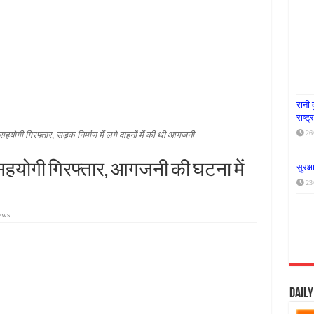
या दूध नदी स्वच्छता अभियान, भारी मात्रा में कचरा हटाया
र पर्यावरण संरक्षण का संदेश, कांकेर में जागरूकता कार्यक्रम आयोजित
के लिए आगे आई ‘जन सहयोग’, स्वच्छता अभियान से बदली तस्वीर
रानी 
राष्ट
26
ोगी गिरफ्तार, सड़क निर्माण में लगे वाहनों में की थी आगजनी
हयोगी गिरफ्तार, आगजनी की घटना में
सुरक्
23
ews
Dail