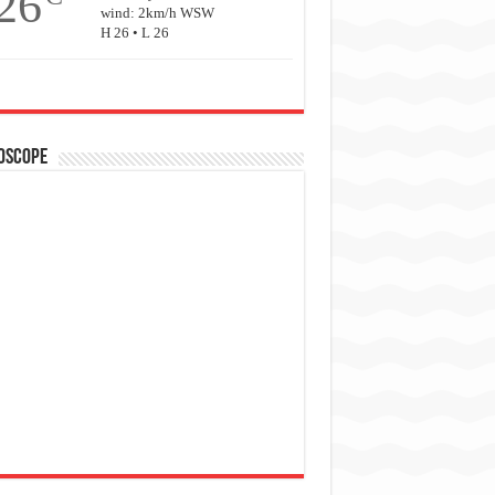
26
wind: 2km/h WSW
H 26 • L 26
oscope