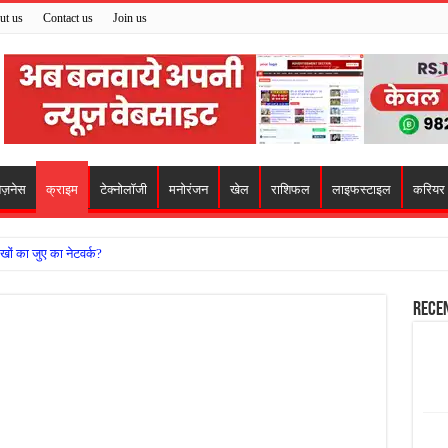
ut us
Contact us
Join us
िज़नेस
क्राइम
टेक्नोलॉजी
मनोरंजन
खेल
राशिफल
लाइफस्टाइल
करियर
खों का जुए का नेटवर्क?
ो मिला सहारा,
Rece
 अजय पप्पू मोटवानी को दी जन्मदिन की शुभकामनाएं
वसेना ने किया नमन, संघर्ष और राष्ट्रसेवा का लिया संकल्प
हरीकरण कार्य के बीच सुरक्षा इंतजामों पर उठे सवाल
ा को लेकर शिवसेना उठाई आवाज, निष्पक्ष जांच की मांग
 में बवाल, अस्पताल में तोड़फोड़ और स्टेट हाईवे जाम