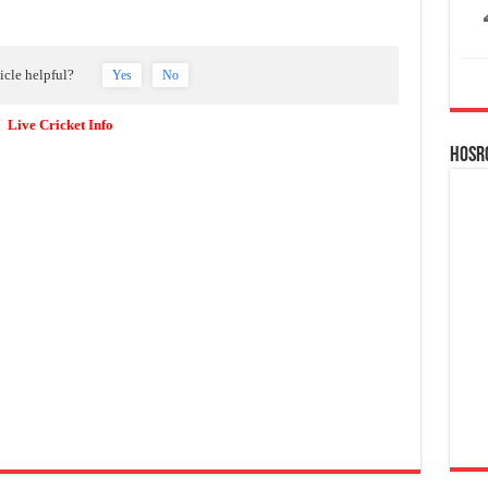
ticle helpful?
Yes
No
Live Cricket Info
Hosr