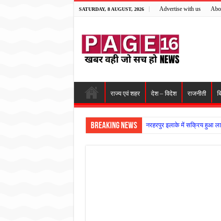
Advertise with us
Abo
SATURDAY, 8 AUGUST, 2026
राज्य एवं शहर
देश – विदेश
राजनीती
ब
Breaking News
नरहरपुर इलाके में सक्रिय हुआ ला
सड़क पर घिसट रहे दिव्यांग वृद्ध क
गृहमंत्री विजय शर्मा ने समाजसेवी
रानी दुर्गावती बलिदान दिवस पर शि
तालाब में डूबने से युवक की मौत, ग
राम मंदिर की गरिमा और पारदर्शित
मासूम बच्ची की मौत के बाद पखांजूर