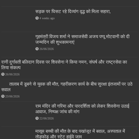
सड़क पर घिसट रहे दिव्यांग वृद्ध को मिला सहारा,
4 weeks ago
गृहमंत्री विजय शर्मा ने समाजसेवी अजय पप्पू मोटवानी को दी
जन्मदिन की शुभकामनाएं
26/06/2026
रानी दुर्गावती बलिदान दिवस पर शिवसेना ने किया नमन, संघर्ष और राष्ट्रसेवा का
लिया संकल्प
26/06/2026
तालाब में डूबने से युवक की मौत, गहरीकरण कार्य के बीच सुरक्षा इंतजामों पर उठे
सवाल
23/06/2026
राम मंदिर की गरिमा और पारदर्शिता को लेकर शिवसेना उठाई
आवाज, निष्पक्ष जांच की मांग
22/06/2026
मासूम बच्ची की मौत के बाद पखांजूर में बवाल, अस्पताल में
तोड़फोड़ और स्टेट हाईवे जाम