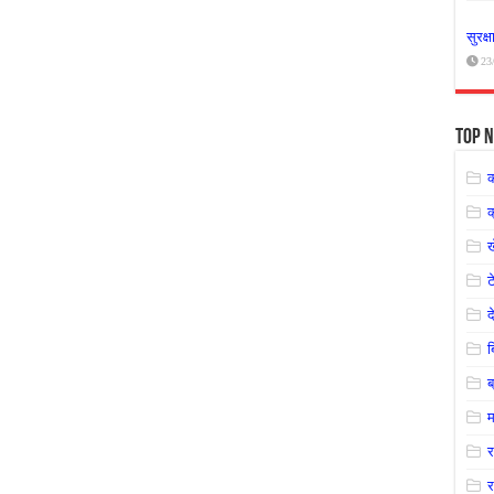
सुरक्
23
Top N
क
ट
द
ब
म
र
र