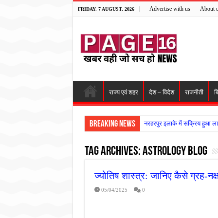
Advertise with us
About 
FRIDAY, 7 AUGUST, 2026
राज्य एवं शहर
देश – विदेश
राजनीती
ब
Breaking News
नरहरपुर इलाके में सक्रिय हुआ ला
सड़क पर घिसट रहे दिव्यांग वृद्ध क
Tag Archives:
Astrology Blog
गृहमंत्री विजय शर्मा ने समाजसेवी
रानी दुर्गावती बलिदान दिवस पर शि
ज्योतिष शास्त्र: जानिए कैसे ग्रह-नक्
तालाब में डूबने से युवक की मौत, ग
05/04/2025
0
राम मंदिर की गरिमा और पारदर्शित
मासूम बच्ची की मौत के बाद पखांजूर