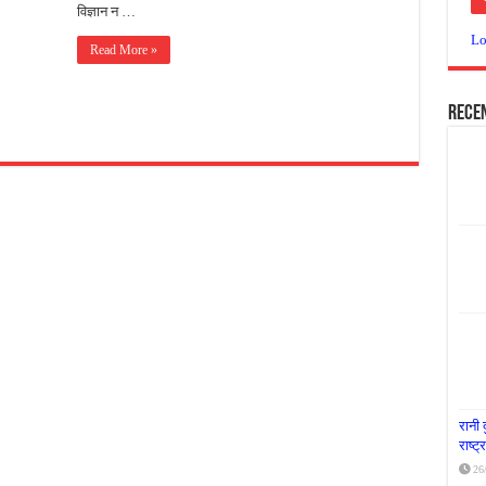
विज्ञान न …
या दूध नदी स्वच्छता अभियान, भारी मात्रा में कचरा हटाया
Lo
Read More »
र पर्यावरण संरक्षण का संदेश, कांकेर में जागरूकता कार्यक्रम आयोजित
के लिए आगे आई ‘जन सहयोग’, स्वच्छता अभियान से बदली तस्वीर
Rece
रानी 
राष्ट
26