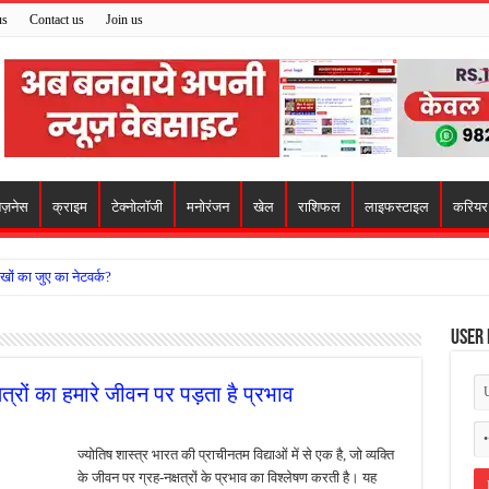
us
Contact us
Join us
िज़नेस
क्राइम
टेक्नोलॉजी
मनोरंजन
खेल
राशिफल
लाइफस्टाइल
करियर
खों का जुए का नेटवर्क?
ो मिला सहारा,
User 
 अजय पप्पू मोटवानी को दी जन्मदिन की शुभकामनाएं
वसेना ने किया नमन, संघर्ष और राष्ट्रसेवा का लिया संकल्प
षत्रों का हमारे जीवन पर पड़ता है प्रभाव
हरीकरण कार्य के बीच सुरक्षा इंतजामों पर उठे सवाल
ा को लेकर शिवसेना उठाई आवाज, निष्पक्ष जांच की मांग
ज्योतिष शास्त्र भारत की प्राचीनतम विद्याओं में से एक है, जो व्यक्ति
के जीवन पर ग्रह-नक्षत्रों के प्रभाव का विश्लेषण करती है। यह
 में बवाल, अस्पताल में तोड़फोड़ और स्टेट हाईवे जाम