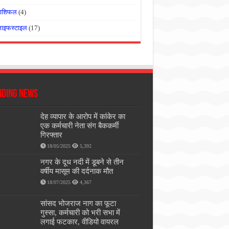
राशिफल
(4)
लाइफस्टाइल
(17)
nding News
देह व्यापार के आरोप में कांकेर का
एक कर्मचारी नेता संग बैककर्मी
गिरफ्तार
18/05/2025
5,392
नगर के दूध नदी में डूबने से तीन
वर्षीय मासूम की दर्दनाक मौत
18/07/2025
4,367
सांसद भोजराज नाग का फूटा
गुस्सा, कर्मचारी को भरी सभा में
लगाई फटकार, वीडियो वायरल