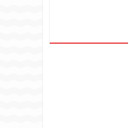
जन सहयोग और पूर्व सैनिकों ने चला
अंतरराष्ट्रीय जैव विविधता दिवस प
चिल्ड्रन्स पार्क के जीर्णोद्धार 