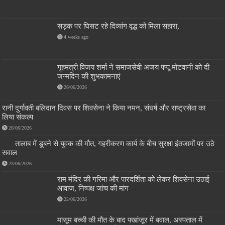
सड़क पर घिसट रहे दिव्यांग वृद्ध को मिला सहारा,
4 weeks ago
गृहमंत्री विजय शर्मा ने समाजसेवी अजय पप्पू मोटवानी को दी
जन्मदिन की शुभकामनाएं
26/06/2026
रानी दुर्गावती बलिदान दिवस पर शिवसेना ने किया नमन, संघर्ष और राष्ट्रसेवा का
लिया संकल्प
26/06/2026
तालाब में डूबने से युवक की मौत, गहरीकरण कार्य के बीच सुरक्षा इंतजामों पर उठे
सवाल
23/06/2026
राम मंदिर की गरिमा और पारदर्शिता को लेकर शिवसेना उठाई
आवाज, निष्पक्ष जांच की मांग
22/06/2026
मासूम बच्ची की मौत के बाद पखांजूर में बवाल, अस्पताल में