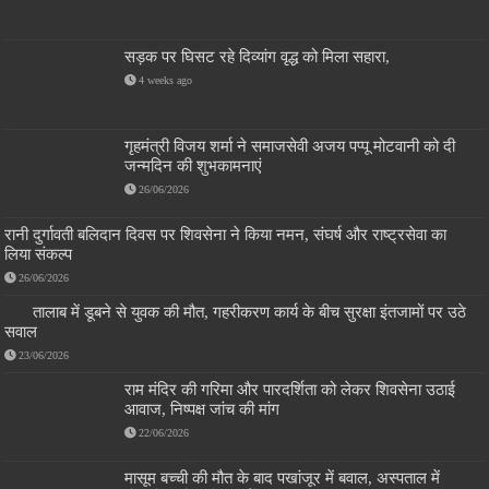
सड़क पर घिसट रहे दिव्यांग वृद्ध को मिला सहारा,
4 weeks ago
गृहमंत्री विजय शर्मा ने समाजसेवी अजय पप्पू मोटवानी को दी
जन्मदिन की शुभकामनाएं
26/06/2026
रानी दुर्गावती बलिदान दिवस पर शिवसेना ने किया नमन, संघर्ष और राष्ट्रसेवा का
लिया संकल्प
26/06/2026
तालाब में डूबने से युवक की मौत, गहरीकरण कार्य के बीच सुरक्षा इंतजामों पर उठे
सवाल
23/06/2026
राम मंदिर की गरिमा और पारदर्शिता को लेकर शिवसेना उठाई
आवाज, निष्पक्ष जांच की मांग
22/06/2026
मासूम बच्ची की मौत के बाद पखांजूर में बवाल, अस्पताल में