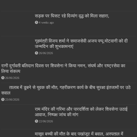
सड़क पर घिसट रहे दिव्यांग वृद्ध को मिला सहारा,
4 weeks ago
गृहमंत्री विजय शर्मा ने समाजसेवी अजय पप्पू मोटवानी को दी
जन्मदिन की शुभकामनाएं
26/06/2026
रानी दुर्गावती बलिदान दिवस पर शिवसेना ने किया नमन, संघर्ष और राष्ट्रसेवा का
लिया संकल्प
26/06/2026
तालाब में डूबने से युवक की मौत, गहरीकरण कार्य के बीच सुरक्षा इंतजामों पर उठे
सवाल
23/06/2026
राम मंदिर की गरिमा और पारदर्शिता को लेकर शिवसेना उठाई
आवाज, निष्पक्ष जांच की मांग
22/06/2026
मासूम बच्ची की मौत के बाद पखांजूर में बवाल, अस्पताल में