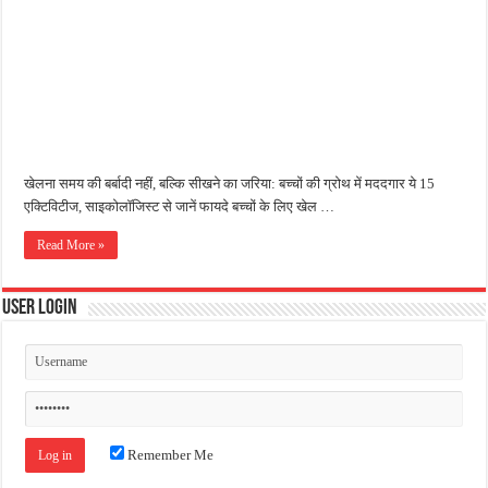
जन सहयोग और पूर्व सैनिकों ने चलाया दूध नदी स्वच्छता अभियान, भारी मात्रा में कचरा हटाया
अंतरराष्ट्रीय जैव विविधता दिवस पर पर्यावरण संरक्षण का संदेश, कांकेर में जागरूकता कार्यक्रम आ
चिल्ड्रन्स पार्क के जीर्णोद्धार के लिए आगे आई ‘जन सहयोग’, स्वच्छता अभियान से बदली तस्वीर
खेलना समय की बर्बादी नहीं, बल्कि सीखने का जरिया: बच्चों की ग्रोथ में मददगार ये 15
एक्टिविटीज, साइकोलॉजिस्ट से जानें फायदे बच्चों के लिए खेल …
Read More »
User Login
Remember Me