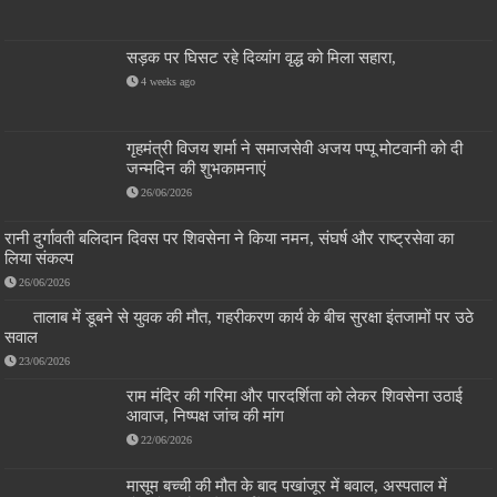
सड़क पर घिसट रहे दिव्यांग वृद्ध को मिला सहारा,
4 weeks ago
गृहमंत्री विजय शर्मा ने समाजसेवी अजय पप्पू मोटवानी को दी
जन्मदिन की शुभकामनाएं
26/06/2026
रानी दुर्गावती बलिदान दिवस पर शिवसेना ने किया नमन, संघर्ष और राष्ट्रसेवा का
लिया संकल्प
26/06/2026
तालाब में डूबने से युवक की मौत, गहरीकरण कार्य के बीच सुरक्षा इंतजामों पर उठे
सवाल
23/06/2026
राम मंदिर की गरिमा और पारदर्शिता को लेकर शिवसेना उठाई
आवाज, निष्पक्ष जांच की मांग
22/06/2026
मासूम बच्ची की मौत के बाद पखांजूर में बवाल, अस्पताल में