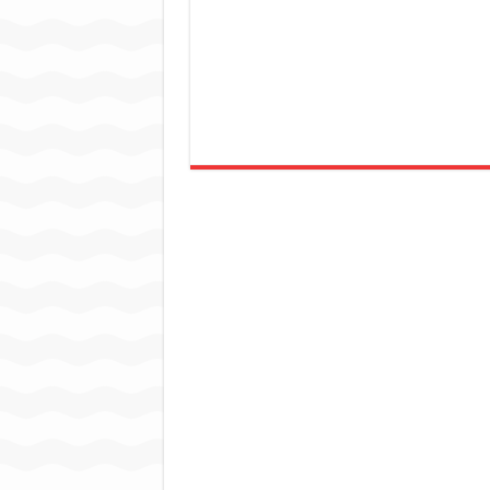
जन सहयोग और पूर्व सैनिकों ने चला
अंतरराष्ट्रीय जैव विविधता दिवस प
चिल्ड्रन्स पार्क के जीर्णोद्धार 