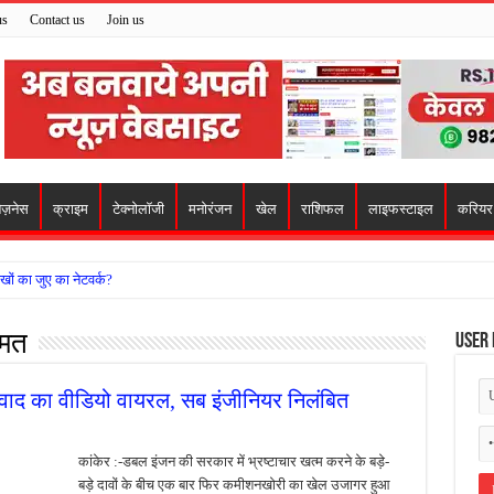
us
Contact us
Join us
िज़नेस
क्राइम
टेक्नोलॉजी
मनोरंजन
खेल
राशिफल
लाइफस्टाइल
करियर
खों का जुए का नेटवर्क?
ो मिला सहारा,
्मत
User 
 अजय पप्पू मोटवानी को दी जन्मदिन की शुभकामनाएं
वसेना ने किया नमन, संघर्ष और राष्ट्रसेवा का लिया संकल्प
वाद का वीडियो वायरल, सब इंजीनियर निलंबित
हरीकरण कार्य के बीच सुरक्षा इंतजामों पर उठे सवाल
ा को लेकर शिवसेना उठाई आवाज, निष्पक्ष जांच की मांग
कांकेर :-डबल इंजन की सरकार में भ्रष्टाचार खत्म करने के बड़े-
बड़े दावों के बीच एक बार फिर कमीशनखोरी का खेल उजागर हुआ
 में बवाल, अस्पताल में तोड़फोड़ और स्टेट हाईवे जाम