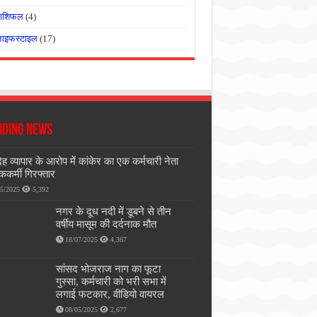
राशिफल
(4)
लाइफस्टाइल
(17)
nding News
ेह व्यापार के आरोप में कांकेर का एक कर्मचारी नेता
ककर्मी गिरफ्तार
05/2025
5,392
नगर के दूध नदी में डूबने से तीन
वर्षीय मासूम की दर्दनाक मौत
18/07/2025
4,367
सांसद भोजराज नाग का फूटा
गुस्सा, कर्मचारी को भरी सभा में
लगाई फटकार, वीडियो वायरल
08/05/2025
2,677