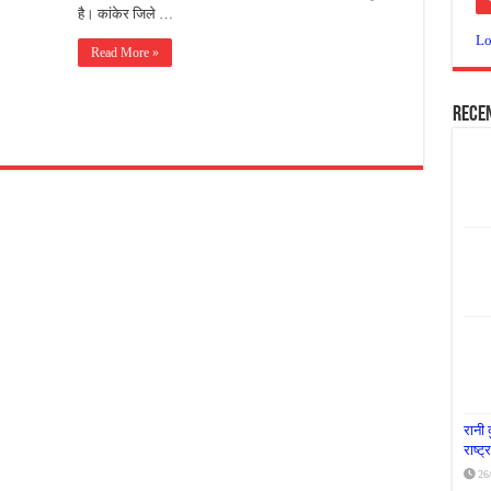
है। कांकेर जिले …
या दूध नदी स्वच्छता अभियान, भारी मात्रा में कचरा हटाया
Lo
Read More »
र पर्यावरण संरक्षण का संदेश, कांकेर में जागरूकता कार्यक्रम आयोजित
के लिए आगे आई ‘जन सहयोग’, स्वच्छता अभियान से बदली तस्वीर
Rece
रानी 
राष्ट
26