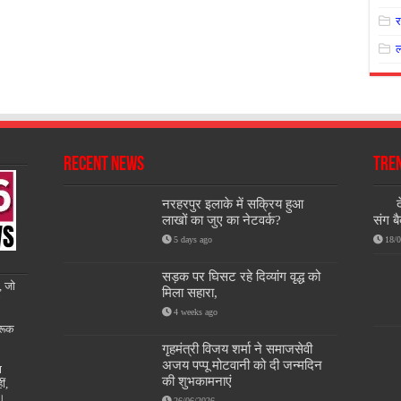
Recent News
Tre
नरहरपुर इलाके में सक्रिय हुआ
द
लाखों का जुए का नेटवर्क?
संग बै
5 days ago
18/
सड़क पर घिसट रहे दिव्यांग वृद्ध को
, जो
मिला सहारा,
4 weeks ago
रूक
गृहमंत्री विजय शर्मा ने समाजसेवी
अजय पप्पू मोटवानी को दी जन्मदिन
ण
की शुभकामनाएं
ीं,
ै।
26/06/2026