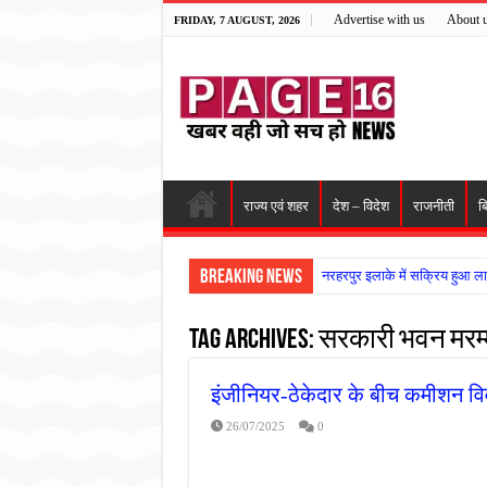
Advertise with us
About 
FRIDAY, 7 AUGUST, 2026
राज्य एवं शहर
देश – विदेश
राजनीती
ब
Breaking News
नरहरपुर इलाके में सक्रिय हुआ ला
सड़क पर घिसट रहे दिव्यांग वृद्ध क
Tag Archives:
सरकारी भवन मरम
गृहमंत्री विजय शर्मा ने समाजसेवी
रानी दुर्गावती बलिदान दिवस पर शि
इंजीनियर-ठेकेदार के बीच कमीशन वि
तालाब में डूबने से युवक की मौत, ग
26/07/2025
0
राम मंदिर की गरिमा और पारदर्शित
मासूम बच्ची की मौत के बाद पखांजूर