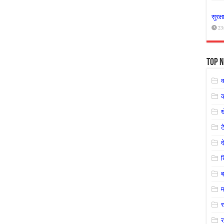
सुरक्
23
Top N
क
ट
द
ब
म
र
र