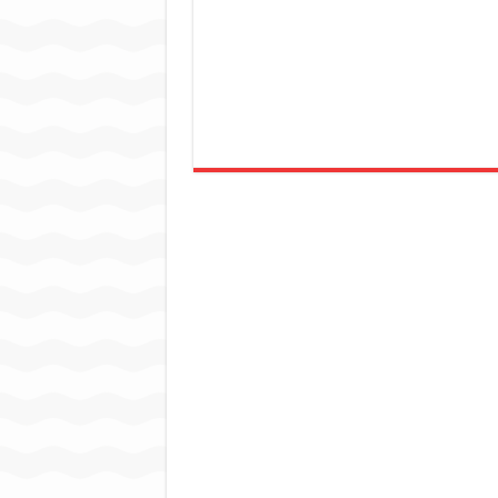
जन सहयोग और पूर्व सैनिकों ने चला
अंतरराष्ट्रीय जैव विविधता दिवस प
चिल्ड्रन्स पार्क के जीर्णोद्धार 