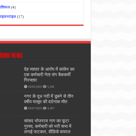
राशिफल
(4)
लाइफस्टाइल
(17)
nding News
देह व्यापार के आरोप में कांकेर का
एक कर्मचारी नेता संग बैककर्मी
गिरफ्तार
18/05/2025
5,392
नगर के दूध नदी में डूबने से तीन
वर्षीय मासूम की दर्दनाक मौत
18/07/2025
4,367
सांसद भोजराज नाग का फूटा
गुस्सा, कर्मचारी को भरी सभा में
लगाई फटकार, वीडियो वायरल