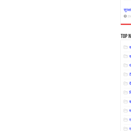
सुरक्
23
Top N
क
ट
द
ब
म
र
र