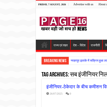
Advertise with us
About 
FRIDAY, 7 AUGUST, 2026
राज्य एवं शहर
देश – विदेश
राजनीती
ब
Breaking News
नरहरपुर इलाके में सक्रिय हुआ ला
सड़क पर घिसट रहे दिव्यांग वृद्ध क
Tag Archives:
सब इंजीनियर निल
गृहमंत्री विजय शर्मा ने समाजसेवी
रानी दुर्गावती बलिदान दिवस पर शि
इंजीनियर-ठेकेदार के बीच कमीशन वि
तालाब में डूबने से युवक की मौत, ग
26/07/2025
0
राम मंदिर की गरिमा और पारदर्शित
मासूम बच्ची की मौत के बाद पखांजूर