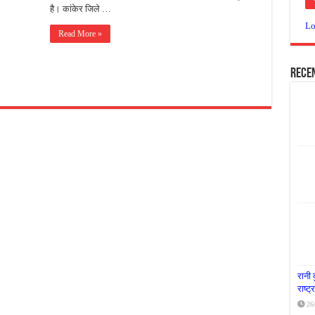
है। कांकेर जिले …
या दूध नदी स्वच्छता अभियान, भारी मात्रा में कचरा हटाया
Lo
Read More »
र पर्यावरण संरक्षण का संदेश, कांकेर में जागरूकता कार्यक्रम आयोजित
के लिए आगे आई ‘जन सहयोग’, स्वच्छता अभियान से बदली तस्वीर
Rece
रानी 
राष्ट
26