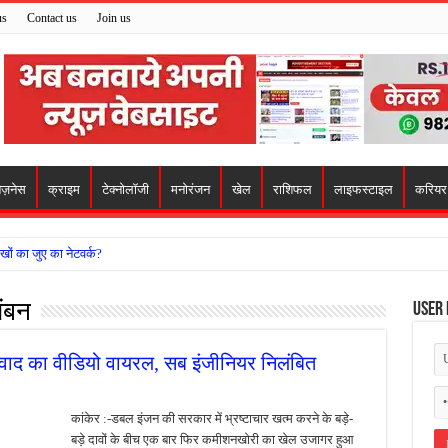
us
Contact us
Join us
िज़नेस
क्राइम
टेक्नोलॉजी
मनोरंजन
खेल
राशिफल
लाइफस्टाइल
करियर
खों का जुए का नेटवर्क?
ो मिला सहारा,
ंबन
User 
 अजय पप्पू मोटवानी को दी जन्मदिन की शुभकामनाएं
वसेना ने किया नमन, संघर्ष और राष्ट्रसेवा का लिया संकल्प
वाद का वीडियो वायरल, सब इंजीनियर निलंबित
हरीकरण कार्य के बीच सुरक्षा इंतजामों पर उठे सवाल
ा को लेकर शिवसेना उठाई आवाज, निष्पक्ष जांच की मांग
कांकेर :-डबल इंजन की सरकार में भ्रष्टाचार खत्म करने के बड़े-
बड़े दावों के बीच एक बार फिर कमीशनखोरी का खेल उजागर हुआ
 में बवाल, अस्पताल में तोड़फोड़ और स्टेट हाईवे जाम