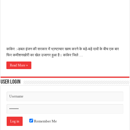
जन सहयोग और पूर्व सैनिकों ने चलाया दूध नदी स्वच्छता अभियान, भारी मात्रा में कचरा हटाया
अंतरराष्ट्रीय जैव विविधता दिवस पर पर्यावरण संरक्षण का संदेश, कांकेर में जागरूकता कार्यक्रम आ
चिल्ड्रन्स पार्क के जीर्णोद्धार के लिए आगे आई ‘जन सहयोग’, स्वच्छता अभियान से बदली तस्वीर
कांकेर :-डबल इंजन की सरकार में भ्रष्टाचार खत्म करने के बड़े-बड़े दावों के बीच एक बार
फिर कमीशनखोरी का खेल उजागर हुआ है। कांकेर जिले …
Read More »
User Login
Remember Me