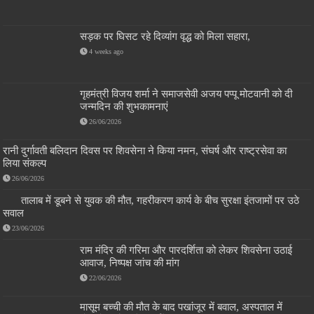
सड़क पर घिसट रहे दिव्यांग वृद्ध को मिला सहारा,
4 weeks ago
गृहमंत्री विजय शर्मा ने समाजसेवी अजय पप्पू मोटवानी को दी
जन्मदिन की शुभकामनाएं
26/06/2026
रानी दुर्गावती बलिदान दिवस पर शिवसेना ने किया नमन, संघर्ष और राष्ट्रसेवा का
लिया संकल्प
26/06/2026
तालाब में डूबने से युवक की मौत, गहरीकरण कार्य के बीच सुरक्षा इंतजामों पर उठे
सवाल
23/06/2026
राम मंदिर की गरिमा और पारदर्शिता को लेकर शिवसेना उठाई
आवाज, निष्पक्ष जांच की मांग
22/06/2026
मासूम बच्ची की मौत के बाद पखांजूर में बवाल, अस्पताल में