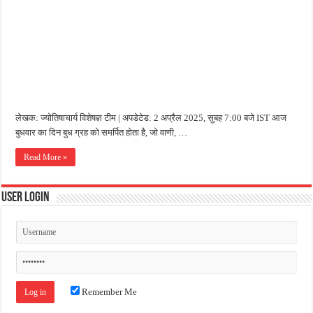
जन सहयोग और पूर्व सैनिकों ने चलाया दूध नदी स्वच्छता अभियान, भारी मात्रा में कचरा हटाया
अंतरराष्ट्रीय जैव विविधता दिवस पर पर्यावरण संरक्षण का संदेश, कांकेर में जागरूकता कार्यक्रम आ
चिल्ड्रन्स पार्क के जीर्णोद्धार के लिए आगे आई ‘जन सहयोग’, स्वच्छता अभियान से बदली तस्वीर
लेखक: ज्योतिषाचार्य विशेषज्ञ टीम | अपडेटेड: 2 अप्रैल 2025, सुबह 7:00 बजे IST आज
बुधवार का दिन बुध ग्रह को समर्पित होता है, जो वाणी, …
Read More »
User Login
Remember Me