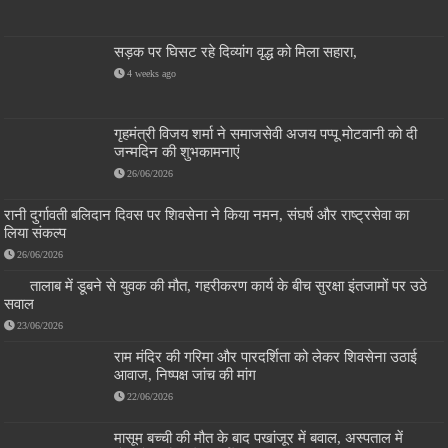
सड़क पर घिसट रहे दिव्यांग वृद्ध को मिला सहारा,
4 weeks ago
गृहमंत्री विजय शर्मा ने समाजसेवी अजय पप्पू मोटवानी को दी
जन्मदिन की शुभकामनाएं
26/06/2026
रानी दुर्गावती बलिदान दिवस पर शिवसेना ने किया नमन, संघर्ष और राष्ट्रसेवा का
लिया संकल्प
26/06/2026
तालाब में डूबने से युवक की मौत, गहरीकरण कार्य के बीच सुरक्षा इंतजामों पर उठे
सवाल
23/06/2026
राम मंदिर की गरिमा और पारदर्शिता को लेकर शिवसेना उठाई
आवाज, निष्पक्ष जांच की मांग
22/06/2026
मासूम बच्ची की मौत के बाद पखांजूर में बवाल, अस्पताल में