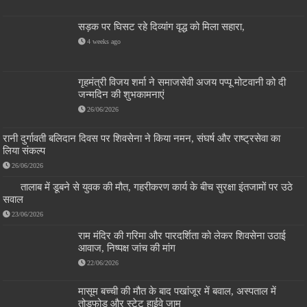
सड़क पर घिसट रहे दिव्यांग वृद्ध को मिला सहारा,
4 weeks ago
गृहमंत्री विजय शर्मा ने समाजसेवी अजय पप्पू मोटवानी को दी
जन्मदिन की शुभकामनाएं
26/06/2026
रानी दुर्गावती बलिदान दिवस पर शिवसेना ने किया नमन, संघर्ष और राष्ट्रसेवा का
लिया संकल्प
26/06/2026
तालाब में डूबने से युवक की मौत, गहरीकरण कार्य के बीच सुरक्षा इंतजामों पर उठे
सवाल
23/06/2026
राम मंदिर की गरिमा और पारदर्शिता को लेकर शिवसेना उठाई
आवाज, निष्पक्ष जांच की मांग
22/06/2026
मासूम बच्ची की मौत के बाद पखांजूर में बवाल, अस्पताल में
तोड़फोड़ और स्टेट हाईवे जाम