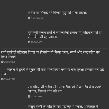
सड़क पर घिसट रहे दिव्यांग वृद्ध को मिला सहारा,
4 weeks ago
गृहमंत्री विजय शर्मा ने समाजसेवी अजय पप्पू मोटवानी को दी
जन्मदिन की शुभकामनाएं
26/06/2026
रानी दुर्गावती बलिदान दिवस पर शिवसेना ने किया नमन, संघर्ष और राष्ट्रसेवा का
लिया संकल्प
26/06/2026
तालाब में डूबने से युवक की मौत, गहरीकरण कार्य के बीच सुरक्षा इंतजामों पर उठे
सवाल
23/06/2026
राम मंदिर की गरिमा और पारदर्शिता को लेकर शिवसेना उठाई
आवाज, निष्पक्ष जांच की मांग
22/06/2026
मासूम बच्ची की मौत के बाद पखांजूर में बवाल, अस्पताल में