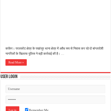
जन सहयोग और पूर्व सैनिकों ने चलाया दूध नदी स्वच्छता अभियान, भारी मात्रा में कचरा हटाया
अंतरराष्ट्रीय जैव विविधता दिवस पर पर्यावरण संरक्षण का संदेश, कांकेर में जागरूकता कार्यक्रम आ
चिल्ड्रन्स पार्क के जीर्णोद्धार के लिए आगे आई ‘जन सहयोग’, स्वच्छता अभियान से बदली तस्वीर
कांकेर। परलकोट क्षेत्र के पखांजूर थाना क्षेत्र में अवैध रूप से निवास कर रहे दो बांग्लादेशी
नागरिकों के खिलाफ पुलिस ने बड़ी कार्रवाई की है। …
Read More »
User Login
Remember Me