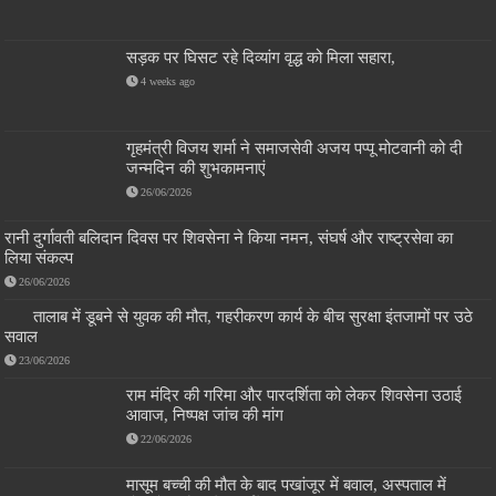
सड़क पर घिसट रहे दिव्यांग वृद्ध को मिला सहारा,
4 weeks ago
गृहमंत्री विजय शर्मा ने समाजसेवी अजय पप्पू मोटवानी को दी
जन्मदिन की शुभकामनाएं
26/06/2026
रानी दुर्गावती बलिदान दिवस पर शिवसेना ने किया नमन, संघर्ष और राष्ट्रसेवा का
लिया संकल्प
26/06/2026
तालाब में डूबने से युवक की मौत, गहरीकरण कार्य के बीच सुरक्षा इंतजामों पर उठे
सवाल
23/06/2026
राम मंदिर की गरिमा और पारदर्शिता को लेकर शिवसेना उठाई
आवाज, निष्पक्ष जांच की मांग
22/06/2026
मासूम बच्ची की मौत के बाद पखांजूर में बवाल, अस्पताल में