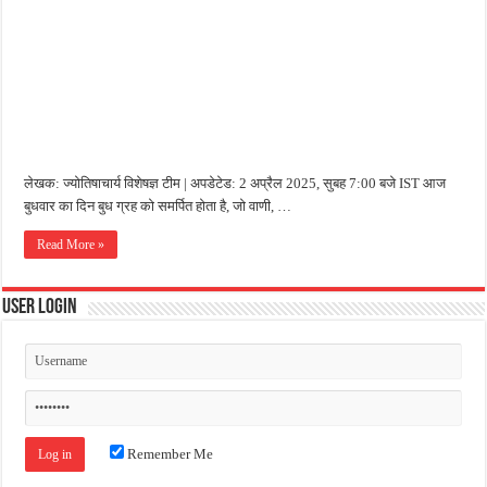
जन सहयोग और पूर्व सैनिकों ने चलाया दूध नदी स्वच्छता अभियान, भारी मात्रा में कचरा हटाया
अंतरराष्ट्रीय जैव विविधता दिवस पर पर्यावरण संरक्षण का संदेश, कांकेर में जागरूकता कार्यक्रम आ
चिल्ड्रन्स पार्क के जीर्णोद्धार के लिए आगे आई ‘जन सहयोग’, स्वच्छता अभियान से बदली तस्वीर
लेखक: ज्योतिषाचार्य विशेषज्ञ टीम | अपडेटेड: 2 अप्रैल 2025, सुबह 7:00 बजे IST आज
बुधवार का दिन बुध ग्रह को समर्पित होता है, जो वाणी, …
Read More »
User Login
Remember Me