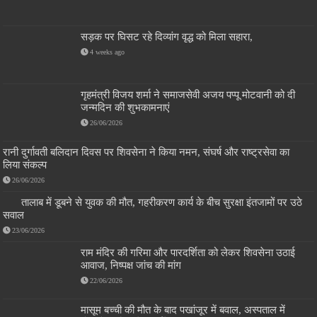
सड़क पर घिसट रहे दिव्यांग वृद्ध को मिला सहारा,
4 weeks ago
गृहमंत्री विजय शर्मा ने समाजसेवी अजय पप्पू मोटवानी को दी
जन्मदिन की शुभकामनाएं
26/06/2026
रानी दुर्गावती बलिदान दिवस पर शिवसेना ने किया नमन, संघर्ष और राष्ट्रसेवा का
लिया संकल्प
26/06/2026
तालाब में डूबने से युवक की मौत, गहरीकरण कार्य के बीच सुरक्षा इंतजामों पर उठे
सवाल
23/06/2026
राम मंदिर की गरिमा और पारदर्शिता को लेकर शिवसेना उठाई
आवाज, निष्पक्ष जांच की मांग
22/06/2026
मासूम बच्ची की मौत के बाद पखांजूर में बवाल, अस्पताल में