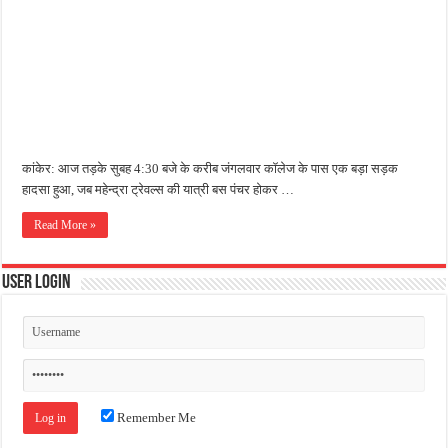
जन सहयोग और पूर्व सैनिकों ने चलाया दूध नदी स्वच्छता अभियान, भारी मात्रा में कचरा हटाया
अंतरराष्ट्रीय जैव विविधता दिवस पर पर्यावरण संरक्षण का संदेश, कांकेर में जागरूकता कार्यक्रम आ
चिल्ड्रन्स पार्क के जीर्णोद्धार के लिए आगे आई ‘जन सहयोग’, स्वच्छता अभियान से बदली तस्वीर
कांकेर: आज तड़के सुबह 4:30 बजे के करीब जंगलवार कॉलेज के पास एक बड़ा सड़क
हादसा हुआ, जब महेन्द्रा ट्रेवल्स की यात्री बस पंचर होकर …
Read More »
User Login
Remember Me