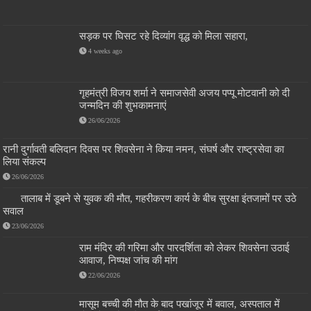
सड़क पर घिसट रहे दिव्यांग वृद्ध को मिला सहारा,
4 weeks ago
गृहमंत्री विजय शर्मा ने समाजसेवी अजय पप्पू मोटवानी को दी
जन्मदिन की शुभकामनाएं
26/06/2026
रानी दुर्गावती बलिदान दिवस पर शिवसेना ने किया नमन, संघर्ष और राष्ट्रसेवा का
लिया संकल्प
26/06/2026
तालाब में डूबने से युवक की मौत, गहरीकरण कार्य के बीच सुरक्षा इंतजामों पर उठे
सवाल
23/06/2026
राम मंदिर की गरिमा और पारदर्शिता को लेकर शिवसेना उठाई
आवाज, निष्पक्ष जांच की मांग
22/06/2026
मासूम बच्ची की मौत के बाद पखांजूर में बवाल, अस्पताल में