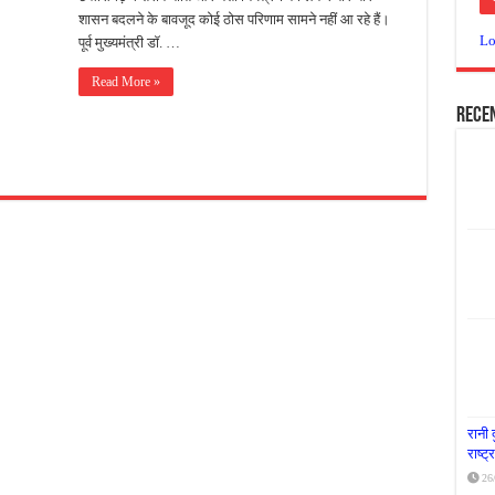
शासन बदलने के बावजूद कोई ठोस परिणाम सामने नहीं आ रहे हैं।
या दूध नदी स्वच्छता अभियान, भारी मात्रा में कचरा हटाया
Lo
पूर्व मुख्यमंत्री डॉ. …
र पर्यावरण संरक्षण का संदेश, कांकेर में जागरूकता कार्यक्रम आयोजित
Read More »
के लिए आगे आई ‘जन सहयोग’, स्वच्छता अभियान से बदली तस्वीर
Rece
रानी 
राष्ट
26