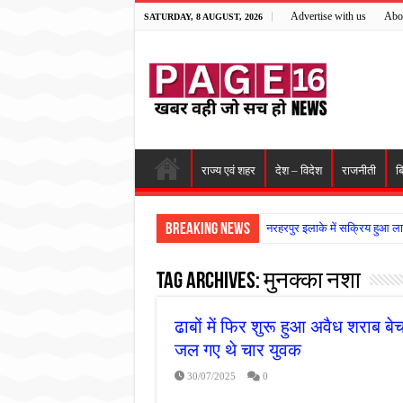
Advertise with us
Abo
SATURDAY, 8 AUGUST, 2026
राज्य एवं शहर
देश – विदेश
राजनीती
ब
Breaking News
नरहरपुर इलाके में सक्रिय हुआ ला
सड़क पर घिसट रहे दिव्यांग वृद्ध क
Tag Archives:
मुनक्का नशा
गृहमंत्री विजय शर्मा ने समाजसेवी
रानी दुर्गावती बलिदान दिवस पर शि
ढाबों में फिर शुरू हुआ अवैध शराब ब
तालाब में डूबने से युवक की मौत, ग
जल गए थे चार युवक
राम मंदिर की गरिमा और पारदर्शित
30/07/2025
0
मासूम बच्ची की मौत के बाद पखांजूर