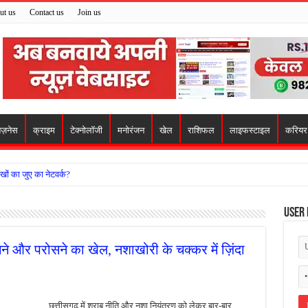
ut us
Contact us
Join us
िज़नेस
क्राइम
टेक्नोलॉजी
मनोरंजन
खेल
राशिफल
लाइफस्टाइल
करियर
खों का जुए का नेटवर्क?
ो मिला सहारा,
User 
 अजय पप्पू मोटवानी को दी जन्मदिन की शुभकामनाएं
वसेना ने किया नमन, संघर्ष और राष्ट्रसेवा का लिया संकल्प
ेचने और परोसने का खेल, नशाखोरी के चक्कर में ज़िंदा
हरीकरण कार्य के बीच सुरक्षा इंतजामों पर उठे सवाल
ा को लेकर शिवसेना उठाई आवाज, निष्पक्ष जांच की मांग
छत्तीसगढ़ में शराब नीति और नशा नियंत्रण को लेकर बार-बार
 में बवाल, अस्पताल में तोड़फोड़ और स्टेट हाईवे जाम