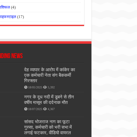
राशिफल
(4)
लाइफस्टाइल
(17)
nding News
देह व्यापार के आरोप में कांकेर का
एक कर्मचारी नेता संग बैककर्मी
गिरफ्तार
18/05/2025
5,392
नगर के दूध नदी में डूबने से तीन
वर्षीय मासूम की दर्दनाक मौत
18/07/2025
4,367
सांसद भोजराज नाग का फूटा
गुस्सा, कर्मचारी को भरी सभा में
लगाई फटकार, वीडियो वायरल