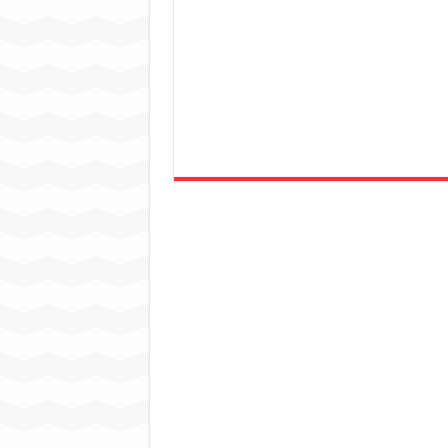
जन सहयोग और पूर्व सैनिकों ने चला
अंतरराष्ट्रीय जैव विविधता दिवस प
चिल्ड्रन्स पार्क के जीर्णोद्धार 