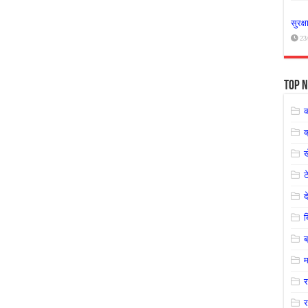
सुरक्
23
Top N
क
ट
द
ब
म
र
र