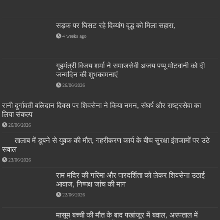
सड़क पर घिसट रहे दिव्यांग वृद्ध को मिला सहारा,
4 weeks ago
गृहमंत्री विजय शर्मा ने समाजसेवी अजय पप्पू मोटवानी को दी
जन्मदिन की शुभकामनाएं
26/06/2026
रानी दुर्गावती बलिदान दिवस पर शिवसेना ने किया नमन, संघर्ष और राष्ट्रसेवा का
लिया संकल्प
26/06/2026
तालाब में डूबने से युवक की मौत, गहरीकरण कार्य के बीच सुरक्षा इंतजामों पर उठे
सवाल
23/06/2026
राम मंदिर की गरिमा और पारदर्शिता को लेकर शिवसेना उठाई
आवाज, निष्पक्ष जांच की मांग
22/06/2026
मासूम बच्ची की मौत के बाद पखांजूर में बवाल, अस्पताल में