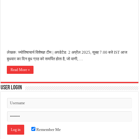
जन सहयोग और पूर्व सैनिकों ने चलाया दूध नदी स्वच्छता अभियान, भारी मात्रा में कचरा हटाया
अंतरराष्ट्रीय जैव विविधता दिवस पर पर्यावरण संरक्षण का संदेश, कांकेर में जागरूकता कार्यक्रम आ
चिल्ड्रन्स पार्क के जीर्णोद्धार के लिए आगे आई ‘जन सहयोग’, स्वच्छता अभियान से बदली तस्वीर
लेखक: ज्योतिषाचार्य विशेषज्ञ टीम | अपडेटेड: 2 अप्रैल 2025, सुबह 7:00 बजे IST आज
बुधवार का दिन बुध ग्रह को समर्पित होता है, जो वाणी, …
Read More »
User Login
Remember Me