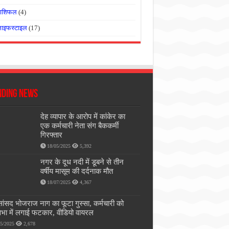
राशिफल
(4)
लाइफस्टाइल
(17)
nding News
देह व्यापार के आरोप में कांकेर का
एक कर्मचारी नेता संग बैककर्मी
गिरफ्तार
18/05/2025
5,392
नगर के दूध नदी में डूबने से तीन
वर्षीय मासूम की दर्दनाक मौत
18/07/2025
4,367
सांसद भोजराज नाग का फूटा गुस्सा, कर्मचारी को
भा में लगाई फटकार, वीडियो वायरल
05/2025
2,678