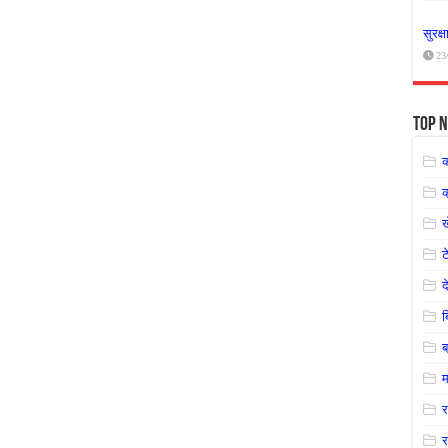
सुरक्
23
Top N
क
ट
द
ब
म
र
र