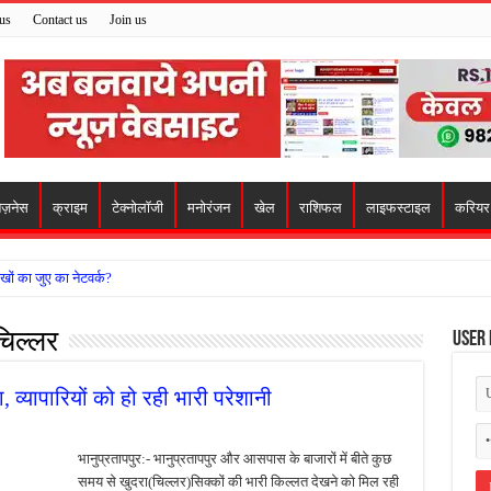
us
Contact us
Join us
िज़नेस
क्राइम
टेक्नोलॉजी
मनोरंजन
खेल
राशिफल
लाइफस्टाइल
करियर
खों का जुए का नेटवर्क?
ो मिला सहारा,
 चिल्लर
User 
 अजय पप्पू मोटवानी को दी जन्मदिन की शुभकामनाएं
वसेना ने किया नमन, संघर्ष और राष्ट्रसेवा का लिया संकल्प
, व्यापारियों को हो रही भारी परेशानी
हरीकरण कार्य के बीच सुरक्षा इंतजामों पर उठे सवाल
ा को लेकर शिवसेना उठाई आवाज, निष्पक्ष जांच की मांग
भानुप्रतापपुर:- भानुप्रतापपुर और आसपास के बाजारों में बीते कुछ
समय से खुदरा(चिल्लर)सिक्कों की भारी किल्लत देखने को मिल रही
 में बवाल, अस्पताल में तोड़फोड़ और स्टेट हाईवे जाम