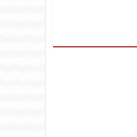
जन सहयोग और पूर्व सैनिकों ने चला
अंतरराष्ट्रीय जैव विविधता दिवस प
चिल्ड्रन्स पार्क के जीर्णोद्धार 