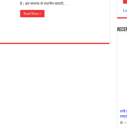
है। इस समस्या से स्थानीय व्यापारी, …
या दूध नदी स्वच्छता अभियान, भारी मात्रा में कचरा हटाया
Lo
Read More »
र पर्यावरण संरक्षण का संदेश, कांकेर में जागरूकता कार्यक्रम आयोजित
के लिए आगे आई ‘जन सहयोग’, स्वच्छता अभियान से बदली तस्वीर
Rece
रानी 
राष्ट
26