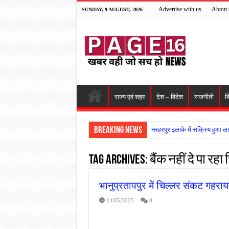
Advertise with us
About 
SUNDAY, 9 AUGUST, 2026
राज्य एवं शहर
देश – विदेश
राजनीती
ब
Breaking News
नरहरपुर इलाके में सक्रिय हुआ ला
सड़क पर घिसट रहे दिव्यांग वृद्ध क
Tag Archives:
बैंक नहीं दे पा रहा
गृहमंत्री विजय शर्मा ने समाजसेवी
रानी दुर्गावती बलिदान दिवस पर शि
भानुप्रतापपुर में चिल्लर संकट गहराया
तालाब में डूबने से युवक की मौत, ग
14/05/2025
0
राम मंदिर की गरिमा और पारदर्शित
मासूम बच्ची की मौत के बाद पखांजूर