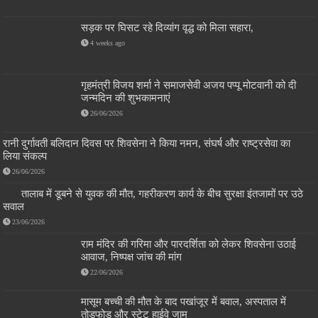
सड़क पर घिसट रहे दिव्यांग वृद्ध को मिला सहारा,
4 weeks ago
गृहमंत्री विजय शर्मा ने समाजसेवी अजय पप्पू मोटवानी को दी
जन्मदिन की शुभकामनाएं
26/06/2026
रानी दुर्गावती बलिदान दिवस पर शिवसेना ने किया नमन, संघर्ष और राष्ट्रसेवा का
लिया संकल्प
26/06/2026
तालाब में डूबने से युवक की मौत, गहरीकरण कार्य के बीच सुरक्षा इंतजामों पर उठे
सवाल
23/06/2026
राम मंदिर की गरिमा और पारदर्शिता को लेकर शिवसेना उठाई
आवाज, निष्पक्ष जांच की मांग
22/06/2026
मासूम बच्ची की मौत के बाद पखांजूर में बवाल, अस्पताल में
तोड़फोड़ और स्टेट हाईवे जाम