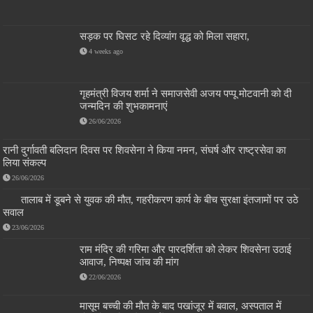
सड़क पर घिसट रहे दिव्यांग वृद्ध को मिला सहारा,
4 weeks ago
गृहमंत्री विजय शर्मा ने समाजसेवी अजय पप्पू मोटवानी को दी
जन्मदिन की शुभकामनाएं
26/06/2026
रानी दुर्गावती बलिदान दिवस पर शिवसेना ने किया नमन, संघर्ष और राष्ट्रसेवा का
लिया संकल्प
26/06/2026
तालाब में डूबने से युवक की मौत, गहरीकरण कार्य के बीच सुरक्षा इंतजामों पर उठे
सवाल
23/06/2026
राम मंदिर की गरिमा और पारदर्शिता को लेकर शिवसेना उठाई
आवाज, निष्पक्ष जांच की मांग
22/06/2026
मासूम बच्ची की मौत के बाद पखांजूर में बवाल, अस्पताल में