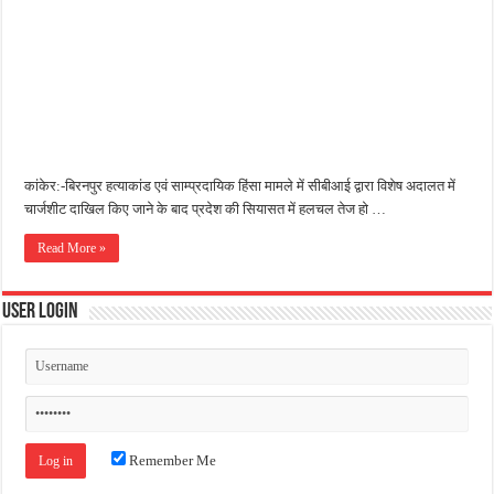
जन सहयोग और पूर्व सैनिकों ने चलाया दूध नदी स्वच्छता अभियान, भारी मात्रा में कचरा हटाया
अंतरराष्ट्रीय जैव विविधता दिवस पर पर्यावरण संरक्षण का संदेश, कांकेर में जागरूकता कार्यक्रम आ
चिल्ड्रन्स पार्क के जीर्णोद्धार के लिए आगे आई ‘जन सहयोग’, स्वच्छता अभियान से बदली तस्वीर
कांकेर:-बिरनपुर हत्याकांड एवं साम्प्रदायिक हिंसा मामले में सीबीआई द्वारा विशेष अदालत में
चार्जशीट दाखिल किए जाने के बाद प्रदेश की सियासत में हलचल तेज हो …
Read More »
User Login
Remember Me