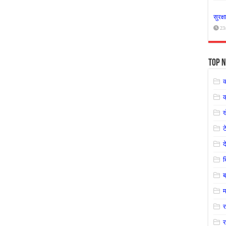
सुरक्
23
Top N
क
ट
द
ब
म
र
र