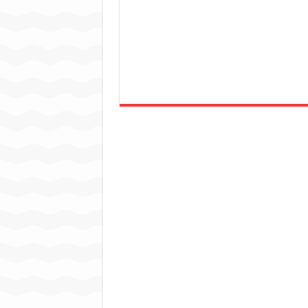
जन सहयोग और पूर्व सैनिकों ने चला
अंतरराष्ट्रीय जैव विविधता दिवस प
चिल्ड्रन्स पार्क के जीर्णोद्धार 