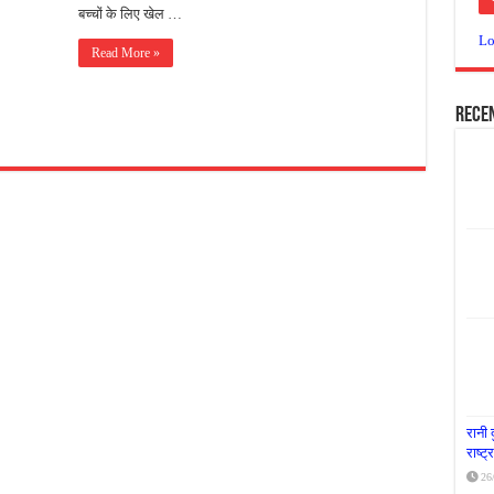
बच्चों के लिए खेल …
या दूध नदी स्वच्छता अभियान, भारी मात्रा में कचरा हटाया
Lo
Read More »
र पर्यावरण संरक्षण का संदेश, कांकेर में जागरूकता कार्यक्रम आयोजित
के लिए आगे आई ‘जन सहयोग’, स्वच्छता अभियान से बदली तस्वीर
Rece
रानी 
राष्ट
26