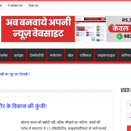
us
Contact us
Join us
िज़नेस
क्राइम
टेक्नोलॉजी
मनोरंजन
खेल
राशिफल
लाइफस्टाइल
करियर
खों का जुए का नेटवर्क?
ो मिला सहारा,
User 
 अजय पप्पू मोटवानी को दी जन्मदिन की शुभकामनाएं
वसेना ने किया नमन, संघर्ष और राष्ट्रसेवा का लिया संकल्प
रीर के विकास की कुंजी!
हरीकरण कार्य के बीच सुरक्षा इंतजामों पर उठे सवाल
ा को लेकर शिवसेना उठाई आवाज, निष्पक्ष जांच की मांग
खेलना समय की बर्बादी नहीं, बल्कि सीखने का जरिया: बच्चों की
ग्रोथ में मददगार ये 15 एक्टिविटीज, साइकोलॉजिस्ट से जानें फायदे
 में बवाल, अस्पताल में तोड़फोड़ और स्टेट हाईवे जाम