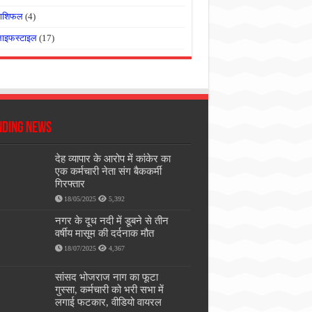
राशिफल
(4)
लाइफस्टाइल
(17)
nding News
देह व्यापार के आरोप में कांकेर का
एक कर्मचारी नेता संग बैककर्मी
गिरफ्तार
18/05/2025
5,392
नगर के दूध नदी में डूबने से तीन
वर्षीय मासूम की दर्दनाक मौत
18/07/2025
4,367
सांसद भोजराज नाग का फूटा
गुस्सा, कर्मचारी को भरी सभा में
लगाई फटकार, वीडियो वायरल