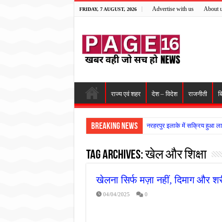
Advertise with us
About 
FRIDAY, 7 AUGUST, 2026
राज्य एवं शहर
देश – विदेश
राजनीती
ब
Breaking News
नरहरपुर इलाके में सक्रिय हुआ ला
सड़क पर घिसट रहे दिव्यांग वृद्ध क
Tag Archives:
खेल और शिक्षा
गृहमंत्री विजय शर्मा ने समाजसेवी
रानी दुर्गावती बलिदान दिवस पर शि
खेलना सिर्फ मज़ा नहीं, दिमाग और श
तालाब में डूबने से युवक की मौत, ग
04/04/2025
0
राम मंदिर की गरिमा और पारदर्शित
मासूम बच्ची की मौत के बाद पखांजूर