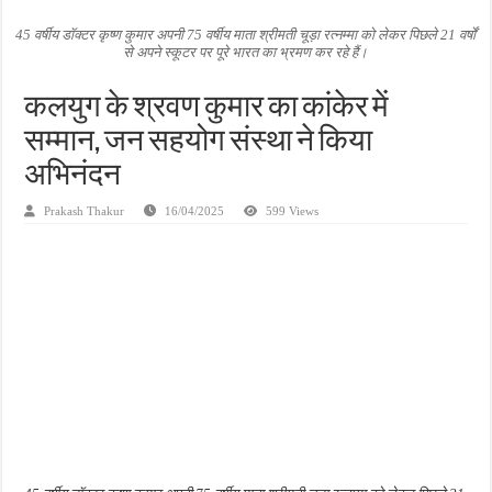
मासूम बच्ची की मौत के बाद पखांजूर में बवाल, अस्पताल में तोड़फोड़ और स्टेट हाईवे जाम
45 वर्षीय डॉक्टर कृष्ण कुमार अपनी 75 वर्षीय माता श्रीमती चूड़ा रत्नम्मा को लेकर पिछले 21 वर्षों
से अपने स्कूटर पर पूरे भारत का भ्रमण कर रहे हैं।
जन सहयोग और पूर्व सैनिकों ने चलाया दूध नदी स्वच्छता अभियान, भारी मात्रा में कचरा हटाया
अंतरराष्ट्रीय जैव विविधता दिवस पर पर्यावरण संरक्षण का संदेश, कांकेर में जागरूकता कार्यक्रम आ
कलयुग के श्रवण कुमार का कांकेर में
सम्मान, जन सहयोग संस्था ने किया
अभिनंदन
Prakash Thakur
16/04/2025
599 Views