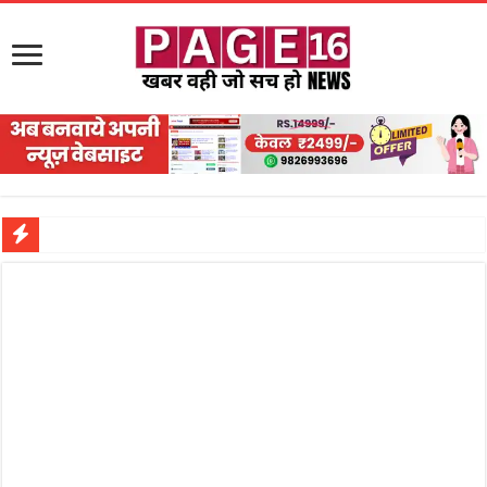
मुक्तिधाम से कब्रिस्तान तक हरियाली का संदेश,
नरहरपुर इलाके में सक्रिय हुआ लाखों का जुए का नेटवर्क?
सड़क पर घिसट रहे दिव्यांग वृद्ध को मिला सहारा,
गृहमंत्री विजय शर्मा ने समाजसेवी अजय पप्पू मोटवानी को दी जन्मदिन की शुभकामनाएं
रानी दुर्गावती बलिदान दिवस पर शिवसेना ने किया नमन, संघर्ष और राष्ट्रसेवा का लिया संकल्प
तालाब में डूबने से युवक की मौत, गहरीकरण कार्य के बीच सुरक्षा इंतजामों पर उठे सवाल
राम मंदिर की गरिमा और पारदर्शिता को लेकर शिवसेना उठाई आवाज, निष्पक्ष जांच की मांग